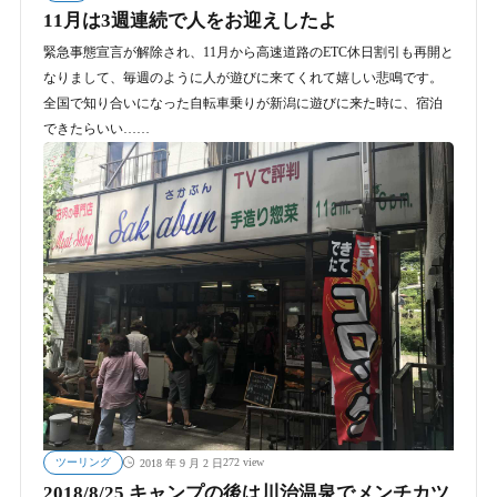
11月は3週連続で人をお迎えしたよ
緊急事態宣言が解除され、11月から高速道路のETC休日割引も再開と
なりまして、毎週のように人が遊びに来てくれて嬉しい悲鳴です。
全国で知り合いになった自転車乗りが新潟に遊びに来た時に、宿泊
できたらいい……
ツーリング
272 view
2018 年 9 月 2 日
2018/8/25 キャンプの後は川治温泉でメンチカツ