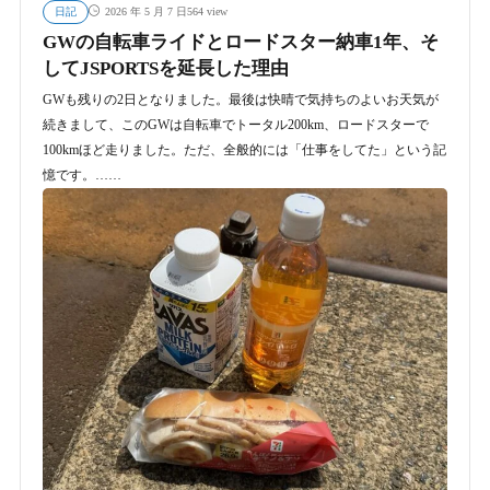
日記
564 view
2026 年 5 月 7 日
GWの自転車ライドとロードスター納車1年、そ
してJSPORTSを延長した理由
GWも残りの2日となりました。最後は快晴で気持ちのよいお天気が
続きまして、このGWは自転車でトータル200km、ロードスターで
100kmほど走りました。ただ、全般的には「仕事をしてた」という記
憶です。……