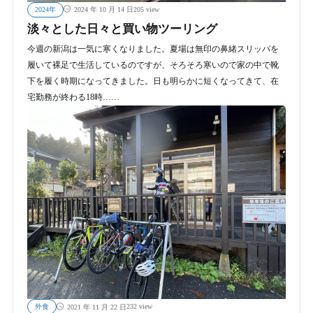
2024年
205 view
2024 年 10 月 14 日
淡々とした日々と買い物ツーリング
今週の新潟は一気に寒くなりました。夏場は無印の鼻緒スリッパを
履いて裸足で生活しているのですが、そろそろ寒いので家の中で靴
下を履く時期になってきました。日も明らかに短くなってきて、在
宅勤務が終わる18時……
外食
232 view
2021 年 11 月 22 日