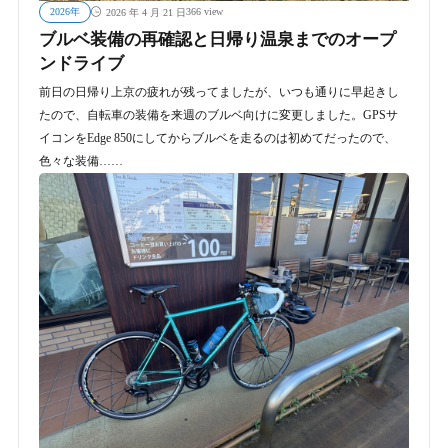
2026年
366 view
2026 年 4 月 21 日
ブルベ装備の再確認と日帰り温泉までのオープ
ンドライブ
前日の日帰り上京の疲れが残ってましたが、いつも通りに早起きし
たので、自転車の装備を来週のブルベ向けに変更しました。GPSサ
イコンをEdge 850にしてからブルベを走るのは初めてだったので、
色々な装備……