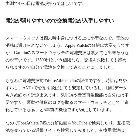
実測で4～5日は電池が持ってほしいです。
電池が弱りやすいので交換電池が入手しやすい
スマートウォッチは四六時中身につける上に小型なので、電池の
消耗は避けられないでしょう。Apple Watchの分解は大変そうです
が、Garminのスマートウォッチの電池交換は素人でも出来そうな
のが幸いです。13500円という値段なら、交換を失敗しても諦め
られますので自分で電池を交換してみることにしました。
ちなみに電池交換前のForeAthlete 745の評価ですが、時計は見や
すいし、ANT+で心拍を飛ばしても安定しているし、睡眠データ
もきめ細かく計測出来ます。SUICAや音楽再生機能は自分には不
要ですが、運動や健康のログを取るスマートウォッチとして、進
化しているなぁ、と5年前の機種ですが満足しています。
なのでForeAthlete 745の分解動画をYouTubeで検索したり、互換電
池を売っている通販サイトを検索してみました。交換用電池は