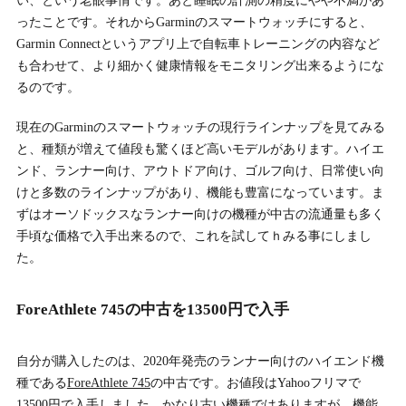
い、という老眼事情です。あと睡眠の計測の精度にやや不満があ
ったことです。それからGarminのスマートウォッチにすると、
Garmin Connectというアプリ上で自転車トレーニングの内容など
も合わせて、より細かく健康情報をモニタリング出来るようにな
るのです。
現在のGarminのスマートウォッチの現行ラインナップを見てみる
と、種類が増えて値段も驚くほど高いモデルがあります。ハイエ
ンド、ランナー向け、アウトドア向け、ゴルフ向け、日常使い向
けと多数のラインナップがあり、機能も豊富になっています。ま
ずはオーソドックスなランナー向けの機種が中古の流通量も多く
手頃な価格で入手出来るので、これを試してｈみる事にしまし
た。
ForeAthlete 745の中古を13500円で入手
自分が購入したのは、2020年発売のランナー向けのハイエンド機
種である
ForeAthlete 745
の中古です。お値段はYahooフリマで
13500円で入手しました。かなり古い機種ではありますが、機能