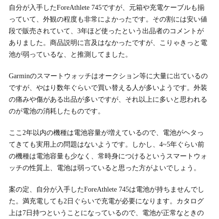
自分が入手したForeAthlete 745ですが、元箱や充電ケーブルも揃
っていて、外観の程度も非常によかったです。その割には安い値
段で販売されていて、3年ほど使ったという出品者のコメントが
ありました。商品説明に言及はなかったですが、こりゃきっと電
池が弱っているな、と推測してました。
Garminのスマートウォッチはオークション等に大量に出ているの
ですが、やはり数年ぐらいで買い替える人が多いようです。外装
の痛みや傷がある出品が多いですが、それ以上に多いと思われる
のが電池の消耗したものです。
ここ2年以内の機種は電池容量が増えているので、電池がヘタっ
てきても実用上の問題はないようです。しかし、4~5年ぐらい前
の機種は電池容量も少なく、常時身につけるというスマートウォ
ッチの性質上、電池は弱っていると思った方がよいでしょう。
案の定、自分が入手したForeAthlete 745は電池が持ちませんでし
た。満充電しても2日ぐらいで充電が必要になります。カタログ
上は7日持つということになっているので、電池が正常なときの