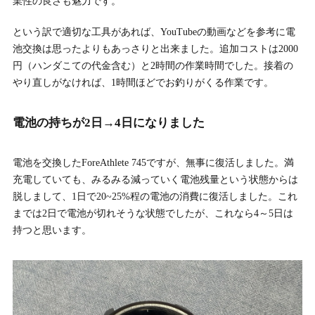
業性の良さも魅力です。
という訳で適切な工具があれば、YouTubeの動画などを参考に電
池交換は思ったよりもあっさりと出来ました。追加コストは2000
円（ハンダこての代金含む）と2時間の作業時間でした。接着の
やり直しがなければ、1時間ほどでお釣りがくる作業です。
電池の持ちが2日→4日になりました
電池を交換したForeAthlete 745ですが、無事に復活しました。満
充電していても、みるみる減っていく電池残量という状態からは
脱しまして、1日で20~25%程の電池の消費に復活しました。これ
までは2日で電池が切れそうな状態でしたが、これなら4～5日は
持つと思います。