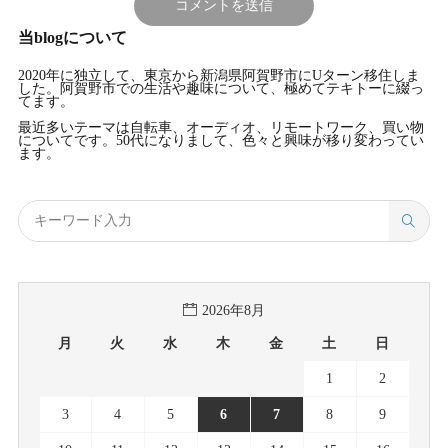
当blogについて
2020年に独立して、東京から新潟県阿賀野市にUターン移住しま
した。阿賀野市での生活や趣味について、極めてテキトーに綴っ
てます。
最近多いテーマは自転車、オーディオ、リモートワーク、買い物
についてです。50代になりまして、色々と興味が移り変わってい
ます。
2026年8月
月
火
水
木
金
土
日
1
2
3
4
5
6
7
8
9