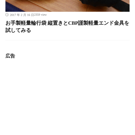
2359 view
2017 年 2 月 16 日
お手製軽量輪行袋 縦置きとCBP謹製軽量エンド金具を
試してみる
広告