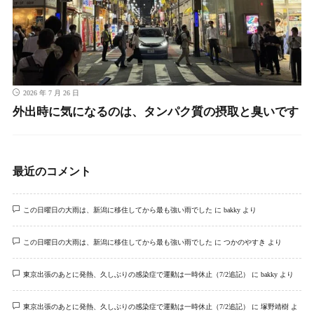
2026 年 7 月 26 日
外出時に気になるのは、タンパク質の摂取と臭いです
最近のコメント
この日曜日の大雨は、新潟に移住してから最も強い雨でした
に
bakky
より
この日曜日の大雨は、新潟に移住してから最も強い雨でした
に
つかのやすき
より
東京出張のあとに発熱、久しぶりの感染症で運動は一時休止（7/2追記）
に
bakky
より
東京出張のあとに発熱、久しぶりの感染症で運動は一時休止（7/2追記）
に
塚野靖樹
よ