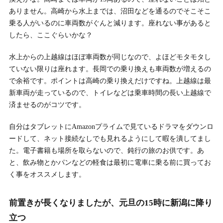
ありません。高崎から水上までは、沼田などを通るのでそこそこ
乗る人がいるのに車両数がぐんと減ります。座れない事があると
したら、ここぐらいかな？
水上からの上越線はほぼ車両数が同じなので、よほどモタモタし
ていない限りは座れます。長岡での乗り換えも車両数が増えるの
で余裕です。ポイントは高崎の乗り換えだけですね。上越線は最
新車両が走っているので、トイレなどは乗車時間の長い上越線で
済ませるのがコツです。
自分はタブレットにAmazonプライムで見ているドラマをダウンロ
ードして、ネット接続なしでも見れるようにして暇を潰してまし
た。電子書籍も場所を取らないので、鈍行の旅のお供です。あ
と、飲み物とかパンなどの軽食は最初に電車に乗る前に買ってお
く事をオススメします。
前置きが長くなりましたが、元旦の15時に新潟に降り
立つ