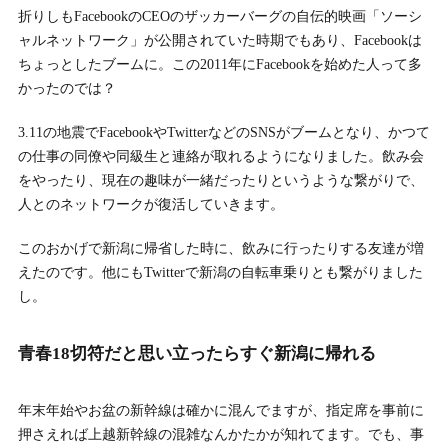
折りしもFacebookのCEOのザッカーバーグの自伝的映画「ソーシ
ャルネットワーク」が公開されていた時期でもあり、Facebookは
ちょっとしたブームに。この2011年にFacebookを始めた人って多
かったのでは？
3.11の地震でFacebookやTwitterなどのSNSがブームとなり、かつて
の仕事の同僚や同級生と連絡が取れるようになりました。飲み会
をやったり、現在の趣味が一緒だったりというような繋がりで、
人とのネットワークが復活していきます。
このおかげで新潟に帰省した時に、飲みに行ったりする友達が増
えたのです。他にもTwitterで新潟の自転車乗りとも繋がりました
し。
青春18切符だと思い立ったらすぐ新潟に帰れる
年末年始やお盆の新幹線は確かに混んでますが、指定席を事前に
押さえれば上越新幹線の混雑なんかたかが知れてます。でも、事