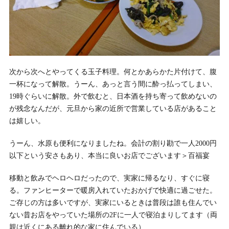
次から次へとやってくる玉子料理。何とかあらかた片付けて、腹
一杯になって解散。うーん、あっと言う間に酔っ払ってしまい、
19時ぐらいに解散。外で飲むと、日本酒を持ち寄って飲めないの
が残念なんだが、元旦から家の近所で営業している店があること
は嬉しい。
うーん、水原も便利になりましたね。会計の割り勘で一人2000円
以下という安さもあり、本当に良いお店でございます＞百福宴
移動と飲みでヘロヘロだったので、実家に帰るなり、すぐに寝
る。ファンヒーターで暖房入れていたおかげで快適に過ごせた。
ご存じの方は多いですが、実家にいるときは普段は誰も住んでい
ない昔お店をやっていた場所の2Fに一人で寝泊まりしてます（両
親は近くにある離れ的な家に住んでいる）