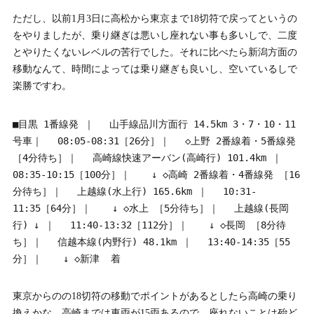
ただし、以前1月3日に高松から東京まで18切符で戻ってというの
をやりましたが、乗り継ぎは悪いし座れない事も多いしで、二度
とやりたくないレベルの苦行でした。それに比べたら新潟方面の
移動なんて、時間によっては乗り継ぎも良いし、空いているしで
楽勝ですわ。
■目黒 1番線発 ｜ 　山手線品川方面行 14.5km 3・7・10・11
号車｜ 　08:05-08:31［26分］｜ 　◇上野 2番線着・5番線発 
［4分待ち］｜ 　高崎線快速アーバン(高崎行) 101.4km ｜ 　
08:35-10:15［100分］｜ 　 ↓ ◇高崎 2番線着・4番線発 ［16
分待ち］｜ 　上越線(水上行) 165.6km ｜ 　10:31-
11:35［64分］｜ 　 ↓ ◇水上 ［5分待ち］｜ 　上越線(長岡
行) ↓ ｜ 　11:40-13:32［112分］｜ 　 ↓ ◇長岡 ［8分待
ち］｜ 　信越本線(内野行) 48.1km ｜ 　13:40-14:35［55
分］｜ 　 ↓ ◇新津  着
東京からのの18切符の移動でポイントがあるとしたら高崎の乗り
換えかな。高崎までは車両が15両あるので、座れないことは殆ど