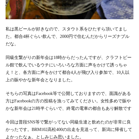
私は黒ビールが好きなので、スタウト系をひたすら頂いてまし
た。都合4杯ぐらい飲んで、2000円で住むんだからリーズナブル
だな。
同級生繋がりの新年会は18時からだったんですが、クラフトビー
ル館で飲んでいるウチにいろいろな方面に声をかけて誘っちゃ
え！と、各方面に声をかけて都合4人が飛び入り参加で、10人以
上の賑やかな新年会となりました。
そちらの写真はFacebook等で公開しておりますので、面識がある
方はFacebookの方の投稿を漁ってみてください。女性多めで賑や
かな新年会は21時半ぐらいで、終電の電車の都合もあり解散です
今回は普段SNS等で繋がってない同級生達と飲めたのが非常に良
かったです。BRM102高松400の出走を見送って、新潟に帰省して
よかったなぁ、としみじみ思いました。