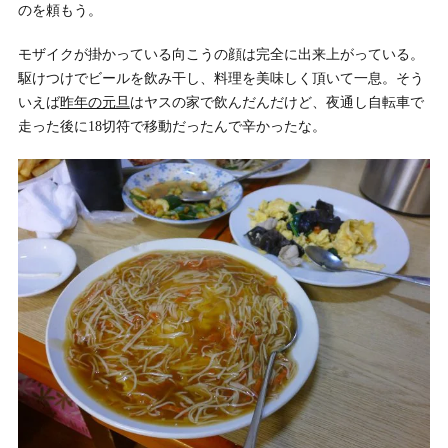
のを頼もう。
モザイクが掛かっている向こうの顔は完全に出来上がっている。
駆けつけでビールを飲み干し、料理を美味しく頂いて一息。そう
いえば
昨年の元旦
はヤスの家で飲んだんだけど、夜通し自転車で
走った後に18切符で移動だったんで辛かったな。