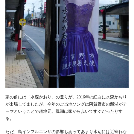
家の前には「水森かおり」の登りが。2016年の紅白に水森かおり
が出場してましたが、今年のご当地ソングは阿賀野市の瓢湖がテ
ーマということで超地元。瓢湖は家から歩いてすぐだったりす
る。
ただ、鳥インフルエンザの影響もあってあまり水辺には近寄れな