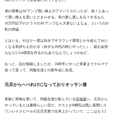
弟の用事はAVアンプ買い換えのアドバイスだったが、色々とあっ
て買い換えを思いとどまらせる。音の善し悪しを云々するなら、
10万円以下のクラスのAVアンプなら大差ないよなぁ、というのが
私の持論。
とはいえ、やはり一度は自分でサラウンド環境とかを組んでみた
くなる気持ちも分かる（自分も20代の時にやったし）。超お金持
ちなら5.1ch環境を作るのもありなんでしょうかねど。
おっと、話が脱線しましたが、16時半にやっと実家までクルマで
送って貰って、同級生達との新年会に合流。
元旦からへべれけになっておりオッサン達
実家に荷物を置いて、同級生達が飲んでいる
百福宴
へ。元旦から
やっているとは素晴らしい店だ。ヤスとかR樽氏は既に昼間にス
ワンレイクビールの元旦営業で出来上がっていて、ここはもう2