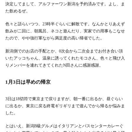
決定してまして、アルファーワン新潟を予約済みです。よし、ま
た飲めるぜ。
色々と語らいつつ、23時半ぐらいに解散です。なんかとりあえず
飲みが二回に、朝風呂、ネコと遊んだり、実家での用事もこなせ
たので、やや強行軍ながら満足度の高い帰省でした。
新潟側でのお店の手配とか、0次会から二次会までお付き合い頂
いたアッコちゃん、温泉に誘ってくれたモコさん、色々と飛び入
りメンバーを連れてきてくれたN田さんに感謝感謝。
1月3日は早めの帰京
3日は18切符で東京まで戻りますが、朝一番に出るか、昼ぐらい
に出るか、東京に戻る終電ギリギリまで遊んでから帰るか悩みま
した。
とはいえ、新潟B級グルメはイタリアンとバスセンターカレーぐ