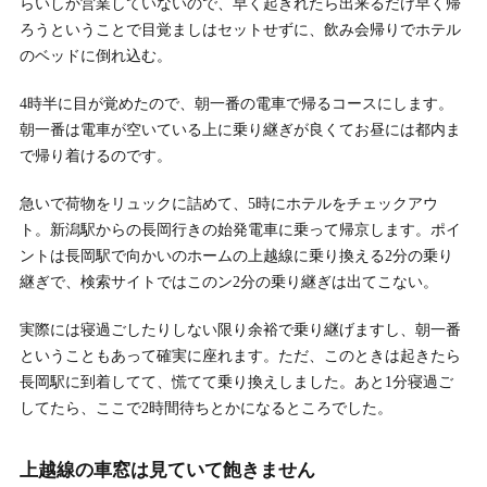
らいしか営業していないので、早く起きれたら出来るだけ早く帰
ろうということで目覚ましはセットせずに、飲み会帰りでホテル
のベッドに倒れ込む。
4時半に目が覚めたので、朝一番の電車で帰るコースにします。
朝一番は電車が空いている上に乗り継ぎが良くてお昼には都内ま
で帰り着けるのです。
急いで荷物をリュックに詰めて、5時にホテルをチェックアウ
ト。新潟駅からの長岡行きの始発電車に乗って帰京します。ポイ
ントは長岡駅で向かいのホームの上越線に乗り換える2分の乗り
継ぎで、検索サイトではこのン2分の乗り継ぎは出てこない。
実際には寝過ごしたりしない限り余裕で乗り継げますし、朝一番
ということもあって確実に座れます。ただ、このときは起きたら
長岡駅に到着してて、慌てて乗り換えしました。あと1分寝過ご
してたら、ここで2時間待ちとかになるところでした。
上越線の車窓は見ていて飽きません