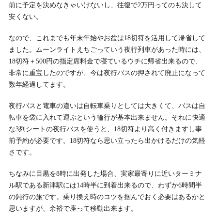
前に予定を決めなきゃいけないし、往復で2万円ってのも決して
安くない。
なので、これまでも年末年始やお盆は18切符を活用して帰省して
ました。ムーンライトえちごっていう夜行列車があった時には、
18切符＋500円の指定席料金で寝ているウチに帰省出来るので、
非常に重宝したのですが、今は夜行バスの押されて廃止になって
数年経過してます。
夜行バスと電車の違いは自転車乗りとしては大きくて、バスは自
転車を袋に入れて運ぶという輪行が基本出来ません。それに快適
な3列シートの夜行バスを使うと、18切符より高く付きますし事
前予約が必要です。18切符なら思い立ったら出かけるだけの気軽
さです。
ちなみに目黒を8時に出発した場合、実家最寄りに近いターミナ
ル駅である新津駅には14時半に到着出来るので、わずか6時間半
の鈍行の旅です。乗り換え時のコツを掴んでおく必要はあるかと
思いますが、余裕で座って移動出来ます。