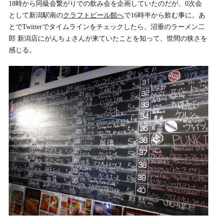
18時から同級会繋がりでの飲み会を企画していたのだが、0次会
として新潟駅南の
クラフトビール館へ
で16時半から飲む事に。あ
とでTwitterでタイムラインをチェックしたら、沼垂のラーメン二
郎 新潟店にがんちょさんが来ていたことを知って、世間の狭さを
感じる。