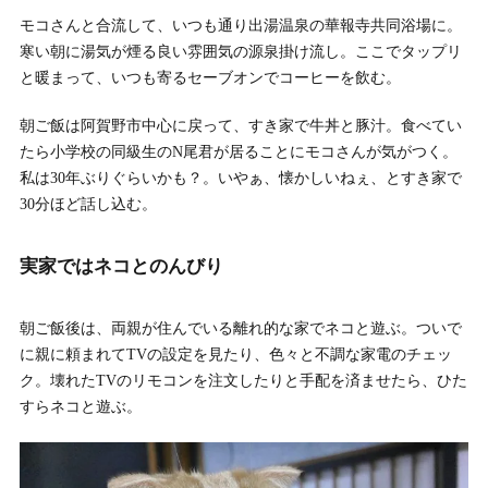
モコさんと合流して、いつも通り出湯温泉の華報寺共同浴場に。
寒い朝に湯気が煙る良い雰囲気の源泉掛け流し。ここでタップリ
と暖まって、いつも寄るセーブオンでコーヒーを飲む。
朝ご飯は阿賀野市中心に戻って、すき家で牛丼と豚汁。食べてい
たら小学校の同級生のN尾君が居ることにモコさんが気がつく。
私は30年ぶりぐらいかも？。いやぁ、懐かしいねぇ、とすき家で
30分ほど話し込む。
実家ではネコとのんびり
朝ご飯後は、両親が住んでいる離れ的な家でネコと遊ぶ。ついで
に親に頼まれてTVの設定を見たり、色々と不調な家電のチェッ
ク。壊れたTVのリモコンを注文したりと手配を済ませたら、ひた
すらネコと遊ぶ。