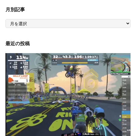
月別記事
月
別
記
事
最近の投稿