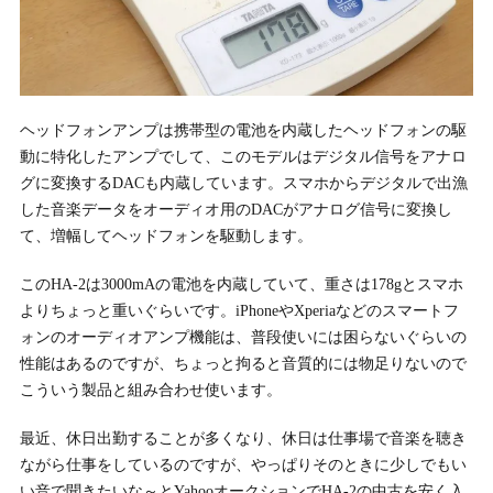
ヘッドフォンアンプは携帯型の電池を内蔵したヘッドフォンの駆
動に特化したアンプでして、このモデルはデジタル信号をアナロ
グに変換するDACも内蔵しています。スマホからデジタルで出漁
した音楽データをオーディオ用のDACがアナログ信号に変換し
て、増幅してヘッドフォンを駆動します。
このHA-2は3000mAの電池を内蔵していて、重さは178gとスマホ
よりちょっと重いぐらいです。iPhoneやXperiaなどのスマートフ
ォンのオーディオアンプ機能は、普段使いには困らないぐらいの
性能はあるのですが、ちょっと拘ると音質的には物足りないので
こういう製品と組み合わせ使います。
最近、休日出勤することが多くなり、休日は仕事場で音楽を聴き
ながら仕事をしているのですが、やっぱりそのときに少しでもい
い音で聞きたいな～とYahooオークションでHA-2の中古を安く入