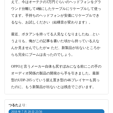
えて、今はオーテクの3万円ぐらいのヘッドフォンをグラ
ウンド分離して4極にしたケーブルにリケーブルして使っ
てます。手持ちのヘッドフォンが安価にリケーブルでき
るなら、お試しください（結構音が変わります）。
最近、ポタアンを持ってる人見なくなりましたね…とい
うよりも、俺がこの記事を書いた頃から持っている人な
んか見ませんでしたがｗ ただ、新製品が出ないところか
らも完全にブームは去ったのでしょう。
OPPOと言うメーカー自体も尻すぼみになる前にこの手の
オーディオ関係の製品の開発から手を引きました。最新
型のUDP-205っていう据え置き型の4Kプレイヤーも買っ
たのに、もう新製品が出ないとは残念でございます。
つるた
より:
2018 年 7 月 28 日 23:56