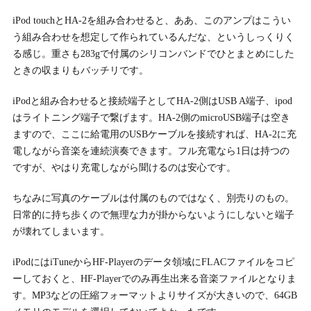
iPod touchとHA-2を組み合わせると、ああ、このアンプはこうい
う組み合わせを想定して作られているんだな、というしっくりく
る感じ。重さも283gで付属のシリコンバンドでひとまとめにした
ときの収まりもバッチリです。
iPodと組み合わせると接続端子としてHA-2側はUSB A端子、ipod
はライトニング端子で繋げます。HA-2側のmicroUSB端子は空き
ますので、ここに給電用のUSBケーブルを接続すれば、HA-2に充
電しながら音楽を連続演奏できます。フル充電なら1日は持つの
ですが、やはり充電しながら聞けるのは安心です。
ちなみに写真のケーブルは付属のものではなく、別売りのもの。
日常的に持ち歩くので無理な力が掛からないようにしないと端子
が壊れてしまいます。
iPodにはiTuneからHF-Playerのデータ領域にFLACファイルをコピ
ーしておくと、HF-Playerでのみ再生出来る音楽ファイルとなりま
す。MP3などの圧縮フォーマットよりサイズが大きいので、64GB