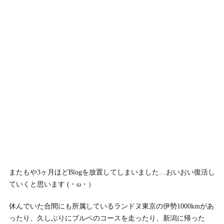
またもや3ヶ月ほどBlogを放置してしまいました…おいおい復活し
ていくと思います (・ω・）
休んでいた合間にも所属しているランドヌ東京の伊勢1000kmがあ
ったり、久しぶりにブルベのコースを走ったり、新潟に帰った