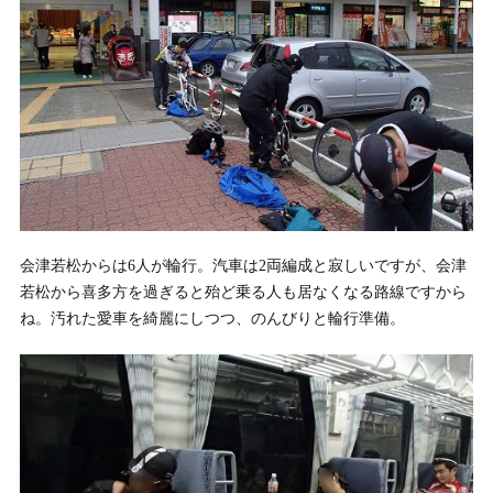
会津若松からは6人が輪行。汽車は2両編成と寂しいですが、会津
若松から喜多方を過ぎると殆ど乗る人も居なくなる路線ですから
ね。汚れた愛車を綺麗にしつつ、のんびりと輪行準備。