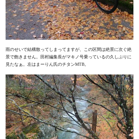
雨のせいで結構散ってしまってますが、この区間は絶景に次ぐ絶
景で飽きません。田村編集長がマキノ号乗っているの久しぶりに
見たなぁ。左はまーりん氏のチタンMTB。