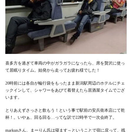
喜多方を過ぎて車両の中がガラガラになったら、席を贅沢に使っ
て居眠りタイム。始発から走ってお疲れ様でした！
20時前には各自が輪行袋をもったまま新潟駅周辺のホテルにチェ
ックインして、シャワーをあびて着替えたら居酒屋タイムでござ
います。
とりあえずさっさと飲もう！という事で駅前の安兵衛本店にて乾
杯！。いやぁ、回る回る…ってな訳で22時半で一次会終了。
markunさん、まーりん氏は寝ます～ということで宿に戻って、残