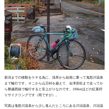
新潟までの移動をケチる為に、浅草から始発に乗って鬼怒川温泉
まで輪行です。そこから山王峠を越えて、会津若松まで走ってか
ら磐越西線で輪行すると安上がりなのです。100kmほどの紅葉狩
りサイクリングです（雨ですが）。
写真は鬼怒川温泉から少し進んだところにある川治温泉。川治温