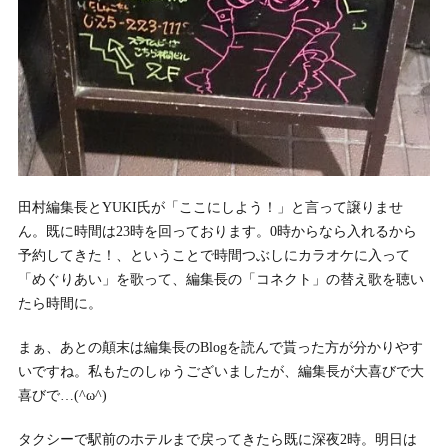
田村編集長とYUKI氏が「ここにしよう！」と言って譲りませ
ん。既に時間は23時を回っております。0時からなら入れるから
予約してきた！、ということで時間つぶしにカラオケに入って
「めぐりあい」を歌って、編集長の「コネクト」の替え歌を聴い
たら時間に。
まぁ、あとの顛末は編集長のBlogを読んで貰った方が分かりやす
いですね。私もたのしゅうございましたが、編集長が大喜びで大
喜びで…(^ω^)
タクシーで駅前のホテルまで戻ってきたら既に深夜2時。明日は