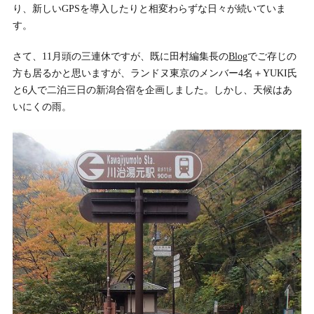
り、新しいGPSを導入したりと相変わらずな日々が続いていま
す。
さて、11月頭の三連休ですが、既に田村編集長の
Blog
でご存じの
方も居るかと思いますが、ランドヌ東京のメンバー4名＋YUKI氏
と6人で二泊三日の新潟合宿を企画しました。しかし、天候はあ
いにくの雨。