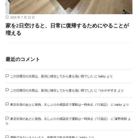
2026 年 7 月 23 日
家を2日空けると、日常に復帰するためにやることが
増える
最近のコメント
この日曜日の大雨は、新潟に移住してから最も強い雨でした
に
bakky
より
この日曜日の大雨は、新潟に移住してから最も強い雨でした
に
つかのやすき
より
東京出張のあとに発熱、久しぶりの感染症で運動は一時休止（7/2追記）
に
bakky
より
東京出張のあとに発熱、久しぶりの感染症で運動は一時休止（7/2追記）
に
塚野靖樹
よ
り
運動できないストレスと、炊飯器で作る温泉卵
に
bakky
より