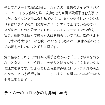
そしてスタートで順位は落としたものの、驚異のタイヤマネジメ
ントで1ストップ作戦を唯一成功させた角田裕毅選手はお見事で
した。タイミングモニタを見ていても、タイヤ交換したマシンよ
りも古いタイヤの角田の方がクリーンエアで走れているのでペー
スが良かったのが分かりました。アストンマーティンの2台を、
実力と戦略で上回って勝ったのは素晴らしいですね。次のベルギ
ーは車の特性的にRBには向いていなそうなので、夏休み前のここ
で結果を出したのはとても大切です。
角田裕毅がこれまでの日本人選手と違うのは「ここは結果を出さ
ないとダメ！」という時にキッチリと結果を出してくるメンタル
と運の強さです。ひょっとしたら夏休み後にレッドブル昇格もあ
るかも、という希望を持ってしまいます。今週末のベルギーGPも
非常に楽しみです。
ラ・ムーのコロッケのり弁当 148円