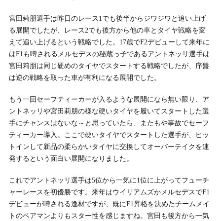
宮田莉朋選手は昨日のレース1でも後半からジワジワと追い上げ
る展開でしたが、レース2でも後方から他の車とタイヤ戦略を変
えて追い上げるという戦略でした。17歳でF2デビューして来年に
はF1も噂されるメルセデスの秘蔵っ子であるアントネッリ選手は
宮田莉朋は同じ硬めのタイヤでスタートする戦略でしたが、序盤
は逆の戦略を取った車が有利になる展開でした。
もう一回セーフティーカーが入るような展開になら無い限り、ア
ントネッリや宮田莉朋の様な硬いタイヤを履いてスタートした選
手にチャンスはないな～と思っていたら、またもや事故でセーフ
ティーカー導入。ここで硬いタイヤでスタートした選手が、ピッ
トインして新品の柔らかいタイヤに交換してオーバーテイクを連
発するという面白い展開になりました。
これでアントネッリ選手は5位から一気に1位に上がってフューチ
ャーレースを初優勝です。来年はウイリアムズかメルセデスでF1
デビューが噂される逸材ですが、既にF1昇格を決めたチームメイ
トのベアマンよりもスター性を感じますね。宮田も後方から一気