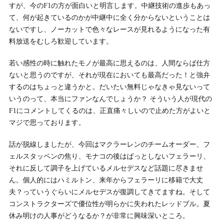
すが、今のF1の方が面白いと明言します。中継技術の進歩もあっ
て、何が起きているのかが中継中に全く分からないということは
ないですし、ノーカットで色々なレースが見れるようになった有
料放送をむしろ歓迎しています。
若い感性の時に触れたモノが最高に思えるのは、人間ならば仕方
ないと思うのですが、それが現在においても最高だった！と強弁
するのはちょっと違うかと。だいたい無料じゃなきゃ見ないって
いうのって、本当にファンなんでしょうか？ そういう人が現代の
F1にコメントしてくるのは、正直痛々しいので止めた方がよいと
マジで思っております。
話が脱線しましたが、今回はマクラーレンのチームオーダー、フ
ェルスタッペンの焦り、モナコの後はぱっとしないフェラーリ、
それに反して調子を上げているメルセデスなど話題に尽きませ
ん。個人的にはハミルトン、来年からフェラーリに移籍で大丈
夫？っていうぐらいにメルセデスが復調してきてますね。そして
コンストラクターズで優位性が明らかに失われたレッドブル。夏
休み明けの人事がどうなるか？が非常に興味深いところ。