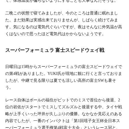
て、体感温度が偏らないようにすることも大事なんだそうな。
二晩この状態で寝てみましたが、今のところは普通に眠れまし
た。まだ効果は実感出来ておりませんが、しばらく続けてみま
す。気になるのは電気代ぐらいですが、夜はそんなに外気温が高
くはないので思ったほど電気代はかからないようです。
スーパーフォーミュラ 富士スピードウェイ戦
日曜日は15時からスーパーフォーミュラの富士スピードウェイで
の第4戦がありました。YUKI氏が現地に観に行くと言っておりま
したが、中継で見る限りは夏でも涼しい高所の富士SWも暑そ
う。
レース自体はポールの福住がピットでのミスで首位から後退、2
位の岩佐がスタートでミスしてズルズルと後退する中、タイヤ戦
略が上手くいった坪井が久しぶりの優勝。なかなか見応えのある
内容でしたが、一番のインパクトは「第1回瑶子女王杯全日本ス
ーパーフォーミュラ選手権第4戦富士大会」というレース冠と、