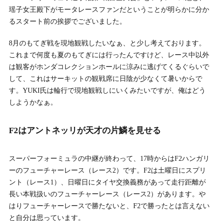
瑶子女王殿下がモータレースファンだということが明らかに分か
るスタート前の挨拶でございました。
8月のもてぎ戦を現地観戦したいなぁ、と少し考えております。
これまで何度も夏のもてぎには行ったんですけど、レース中以外
は観客がホンダコレクションホールに涼みに逃げてくるぐらいで
して、これはサーキットの観戦席に日陰が少なくて暑いからで
す。YUKI氏は輪行で現地観戦しにいくみたいですが、俺はどう
しようかなぁ。
F2はアントネッリが天才の片鱗を見せる
スーパーフォーミュラの中継が終わって、17時からはF2ハンガリ
ーのフューチャーレース（レース2）です。F2は土曜日にスプリ
ント（レース1）、日曜日にタイヤ交換義務があって走行距離が
長い本戦扱いのフューチャーレース（レース2）があります。や
はりフューチャーレースで勝たないと、F2で勝ったとは言えない
と自分は思っています。