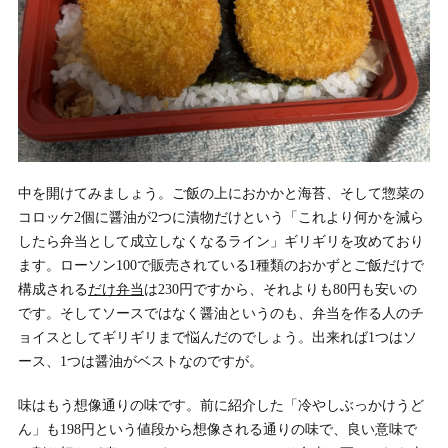
中を開けてみましょう。ご飯の上におかかと海苔、そして惣菜の
コロッケ2個に醤油が2つに漬物だけという「これより何かを減ら
したら弁当として成立しなくなるライン」ギリギリを攻めており
ます。ローソン100で販売されている1種類のおかずとご飯だけで
構成される
だけ弁当
は230円ですから、それよりも80円も安いの
です。そしてソースではなく醤油というのも、弁当を作る人のチ
ョイスとしてギリギリまで悩んだのでしょう。出来れば1つはソ
ース、1つは醤油がベストなのですが。
味はもう想像通りの味です。前に紹介した「冷やしぶっかけうど
ん」も198円という値段から想像される通りの味で、良い意味で