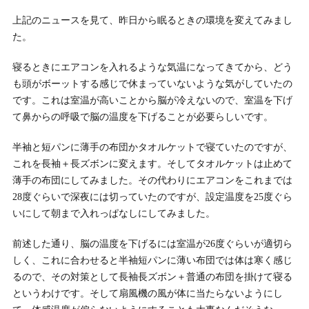
上記のニュースを見て、昨日から眠るときの環境を変えてみまし
た。
寝るときにエアコンを入れるような気温になってきてから、どう
も頭がボーットする感じで休まっていないような気がしていたの
です。これは室温が高いことから脳が冷えないので、室温を下げ
て鼻からの呼吸で脳の温度を下げることが必要らしいです。
半袖と短パンに薄手の布団かタオルケットで寝ていたのですが、
これを長袖＋長ズボンに変えます。そしてタオルケットは止めて
薄手の布団にしてみました。その代わりにエアコンをこれまでは
28度ぐらいで深夜には切っていたのですが、設定温度を25度ぐら
いにして朝まで入れっぱなしにしてみました。
前述した通り、脳の温度を下げるには室温が26度ぐらいが適切ら
しく、これに合わせると半袖短パンに薄い布団では体は寒く感じ
るので、その対策として長袖長ズボン＋普通の布団を掛けて寝る
というわけです。そして扇風機の風が体に当たらないようにし