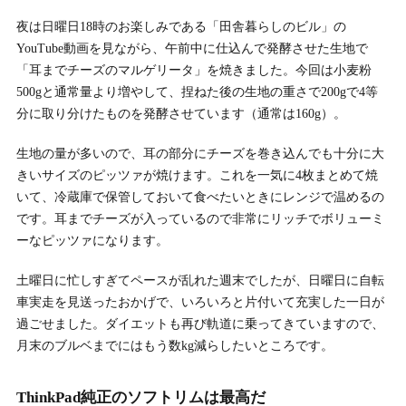
夜は日曜日18時のお楽しみである「田舎暮らしのビル」の
YouTube動画を見ながら、午前中に仕込んで発酵させた生地で
「耳までチーズのマルゲリータ」を焼きました。今回は小麦粉
500gと通常量より増やして、捏ねた後の生地の重さで200gで4等
分に取り分けたものを発酵させています（通常は160g）。
生地の量が多いので、耳の部分にチーズを巻き込んでも十分に大
きいサイズのピッツァが焼けます。これを一気に4枚まとめて焼
いて、冷蔵庫で保管しておいて食べたいときにレンジで温めるの
です。耳までチーズが入っているので非常にリッチでボリューミ
ーなピッツァになります。
土曜日に忙しすぎてペースが乱れた週末でしたが、日曜日に自転
車実走を見送ったおかげで、いろいろと片付いて充実した一日が
過ごせました。ダイエットも再び軌道に乗ってきていますので、
月末のブルベまでにはもう数kg減らしたいところです。
ThinkPad純正のソフトリムは最高だ