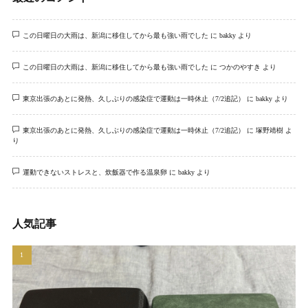
この日曜日の大雨は、新潟に移住してから最も強い雨でした
に
bakky
より
この日曜日の大雨は、新潟に移住してから最も強い雨でした
に
つかのやすき
より
東京出張のあとに発熱、久しぶりの感染症で運動は一時休止（7/2追記）
に
bakky
より
東京出張のあとに発熱、久しぶりの感染症で運動は一時休止（7/2追記）
に
塚野靖樹
よ
り
運動できないストレスと、炊飯器で作る温泉卵
に
bakky
より
人気記事