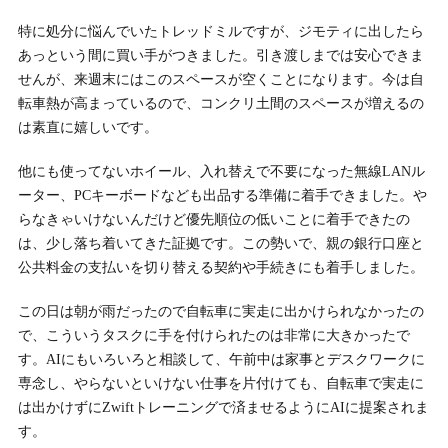
特に処分に悩んでいたトレッドミルですが、ジモティに出したら
あっという間に買い手がつきました。引き渡しまでは安心できま
せんが、来週末にはこのスペースが空くことになります。今は自
転車熱が高まっているので、コンクリ土間のスペースが増えるの
は素直に嬉しいです。
他にも使ってないホイール、入れ替えで不要になった無線LANル
ーター、PCキーボードなども出品する準備に着手できました。や
らなきゃいけないんだけど優先順位の低いことに着手できたの
は、少し落ち着いてきた証拠です。この勢いで、親の銀行口座と
公共料金の支払いを切り替える契約や手続きにも着手しました。
この日は朝が雨だったので自転車に実走に出かけられなかったの
で、こういうタスクに手を付けられたのは非常に大きかったで
す。AIにもいろいろと相談して、午前中は家事とデスクワークに
専念し、やらないといけない仕事を片付けても、自転車で実走に
は出かけずにZwiftトレーニングで済ませるようにAIに提案されま
す。