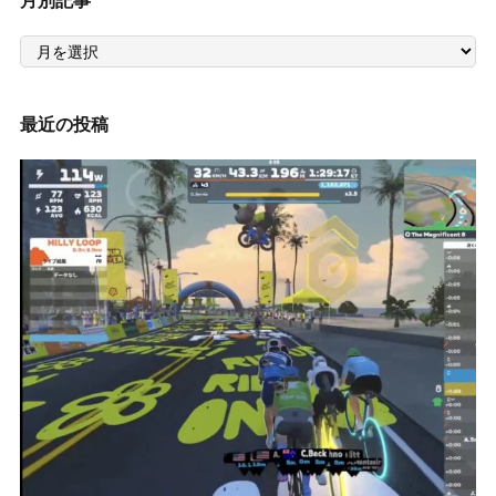
月別記事
月
別
記
事
最近の投稿