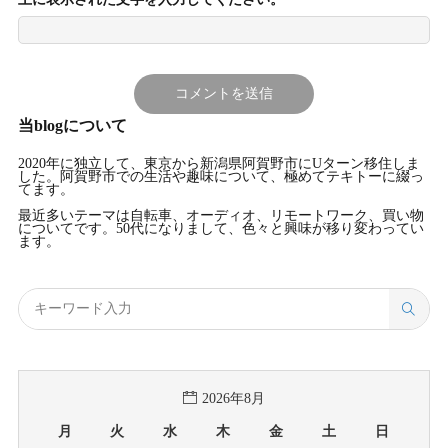
当blogについて
2020年に独立して、東京から新潟県阿賀野市にUターン移住しま
した。阿賀野市での生活や趣味について、極めてテキトーに綴っ
てます。
最近多いテーマは自転車、オーディオ、リモートワーク、買い物
についてです。50代になりまして、色々と興味が移り変わってい
ます。
2026年8月
月
火
水
木
金
土
日