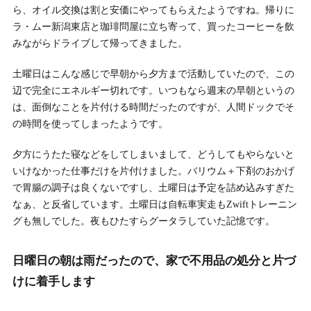
ら、オイル交換は割と安価にやってもらえたようですね。帰りに
ラ・ムー新潟東店と珈琲問屋に立ち寄って、買ったコーヒーを飲
みながらドライブして帰ってきました。
土曜日はこんな感じで早朝から夕方まで活動していたので、この
辺で完全にエネルギー切れです。いつもなら週末の早朝というの
は、面倒なことを片付ける時間だったのですが、人間ドックでそ
の時間を使ってしまったようです。
夕方にうたた寝などをしてしまいまして、どうしてもやらないと
いけなかった仕事だけを片付けました。バリウム＋下剤のおかげ
で胃腸の調子は良くないですし、土曜日は予定を詰め込みすぎた
なぁ、と反省しています。土曜日は自転車実走もZwiftトレーニン
グも無しでした。夜もひたすらグータラしていた記憶です。
日曜日の朝は雨だったので、家で不用品の処分と片づ
けに着手します