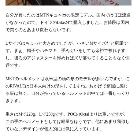
自分が買ったのはMTNキュベカの限定モデル。国内ではほぼ流通
がなかったので、ドイツのBike24で購入しました。お値段は国内
で買うのとあまり変わらないです。
Lサイズはちょっと大きめでしたが、小さいMサイズだと窮屈で
す。まぁ、帽子やハチマキ、手ぬぐいをしても余裕で被れます
し、後ろのアジャスターを締めればズリ落ちてくることもなく快
適です。
METのヘルメットは欧米型の頭の形のモデルが多いんですが、こ
のRIVALEは日本人向けの形をしてますね。おかげで窮屈に感じ
る事は無く、自分が持っているヘルメットの中では一番しっくり
きます。
重さはMで220g、Lで250gです。POCのOctalよりは重いですが、
この手のヘルメットとしては軽量なほうです。他にあまり類似し
ていないデザインが個人的には気に入っています。