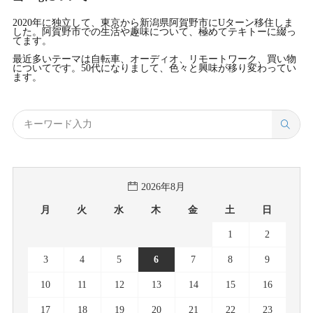
2020年に独立して、東京から新潟県阿賀野市にUターン移住しま
した。阿賀野市での生活や趣味について、極めてテキトーに綴っ
てます。
最近多いテーマは自転車、オーディオ、リモートワーク、買い物
についてです。50代になりまして、色々と興味が移り変わってい
ます。
2026年8月
月
火
水
木
金
土
日
1
2
3
4
5
6
7
8
9
10
11
12
13
14
15
16
17
18
19
20
21
22
23