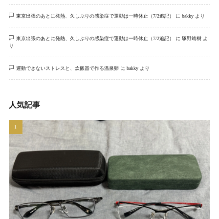
東京出張のあとに発熱、久しぶりの感染症で運動は一時休止（7/2追記）
に
bakky
より
東京出張のあとに発熱、久しぶりの感染症で運動は一時休止（7/2追記）
に
塚野靖樹
よ
り
運動できないストレスと、炊飯器で作る温泉卵
に
bakky
より
人気記事