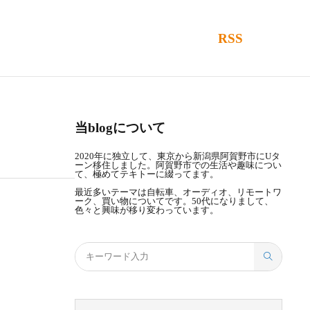
RSS
当blogについて
2020年に独立して、東京から新潟県阿賀野市にUタ
ーン移住しました。阿賀野市での生活や趣味につい
て、極めてテキトーに綴ってます。
最近多いテーマは自転車、オーディオ、リモートワ
ーク、買い物についてです。50代になりまして、
色々と興味が移り変わっています。