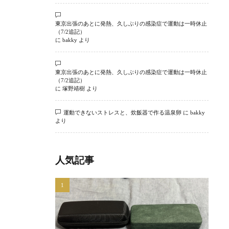
東京出張のあとに発熱、久しぶりの感染症で運動は一時休止
（7/2追記）
に
bakky
より
東京出張のあとに発熱、久しぶりの感染症で運動は一時休止
（7/2追記）
に
塚野靖樹
より
運動できないストレスと、炊飯器で作る温泉卵
に
bakky
より
人気記事