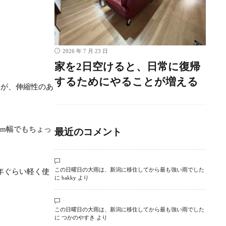
2026 年 7 月 23 日
家を2日空けると、日常に復帰
するためにやることが増える
ですが、伸縮性のあ
6mm幅でもちょっ
最近のコメント
この日曜日の大雨は、新潟に移住してから最も強い雨でした
年ぐらい軽く使
に
bakky
より
この日曜日の大雨は、新潟に移住してから最も強い雨でした
に
つかのやすき
より