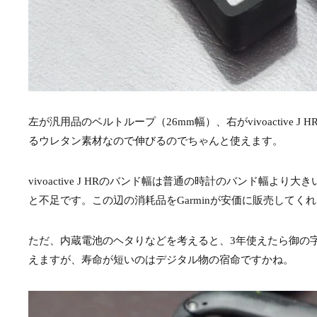
左が汎用品のベルトループ（26mm幅）、右がvivoactive
るウレタン素材なので伸びるのでちゃんと使えます。
vivoactive J HRのバンド幅は普通の時計のバンド幅よ
と不足です。この辺の消耗品をGarminが安価に販売してく
ただ、内蔵電池のヘタりなどを考えると、3年使えたら御の
えますが、寿命が短いのはデジタル物の宿命ですかね。