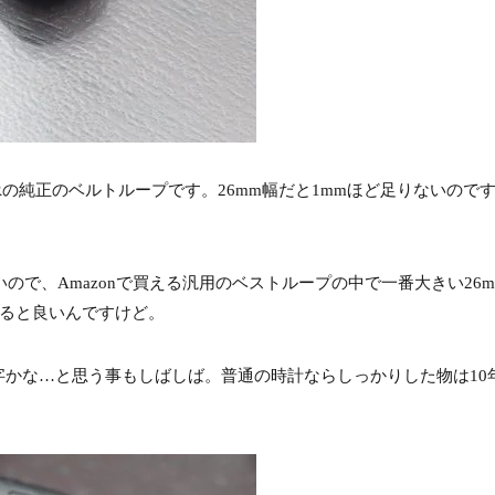
 J HRの純正のベルトループです。26mm幅だと1mmほど足りないの
り大きいので、Amazonで買える汎用のベストループの中で一番大きい2
れると良いんですけど。
字かな…と思う事もしばしば。普通の時計ならしっかりした物は10