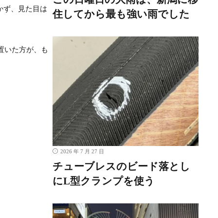
行かず、見た目は
住してから最も強い雨でした
て置いた方が、も
2026 年 7 月 27 日
チューブレスのビード落とし
にL型クランプを使う