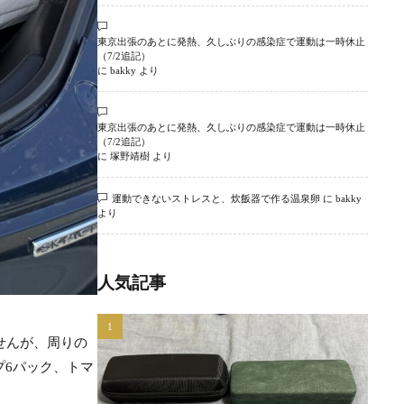
東京出張のあとに発熱、久しぶりの感染症で運動は一時休止
（7/2追記）
に
bakky
より
東京出張のあとに発熱、久しぶりの感染症で運動は一時休止
（7/2追記）
に
塚野靖樹
より
運動できないストレスと、炊飯器で作る温泉卵
に
bakky
より
人気記事
せんが、周りの
プ6パック、トマ