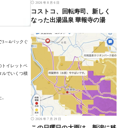
2026 年 8 月 6 日
コストコ、回転寿司、新しく
なった出湯温泉 華報寺の湯
3～4パックぐ
のトイレットペ
タルでいくつ積
た。
2026 年 7 月 29 日
この日曜日の大雨は、新潟に移