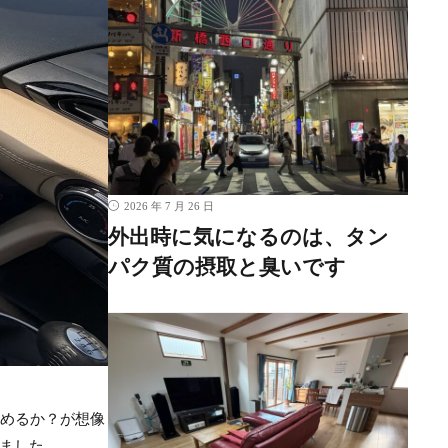
2026 年 7 月 26 日
外出時に気になるのは、タン
パク質の摂取と臭いです
積めるか？が想像
ました。