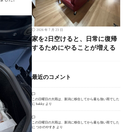
2026 年 7 月 23 日
家を2日空けると、日常に復帰
するためにやることが増える
最近のコメント
この日曜日の大雨は、新潟に移住してから最も強い雨でした
に
bakky
より
この日曜日の大雨は、新潟に移住してから最も強い雨でした
に
つかのやすき
より