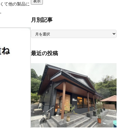
くて他の製品に
。
月別記事
月
別
記
事
最近の投稿