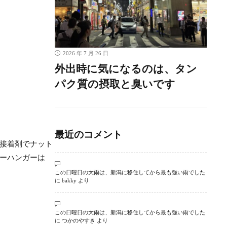
2026 年 7 月 26 日
外出時に気になるのは、タン
パク質の摂取と臭いです
最近のコメント
シ接着剤でナット
ーハンガーは
この日曜日の大雨は、新潟に移住してから最も強い雨でした
に
bakky
より
この日曜日の大雨は、新潟に移住してから最も強い雨でした
に
つかのやすき
より