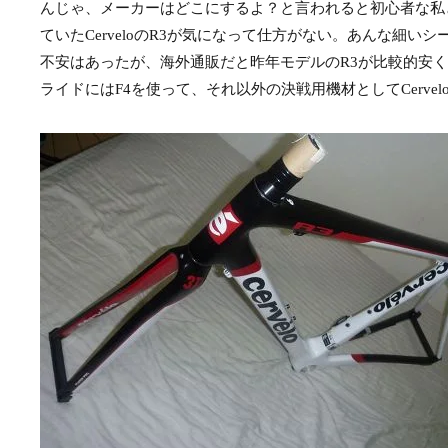
んじゃ、メーカーはどこにするよ？と言われると初心者な私
ていたCerveloのR3が気になって仕方がない。あんな細
不安はあったが、海外通販だと昨年モデルのR3が比較的安
ライドにはF4を使って、それ以外の決戦用機材としてCervelo