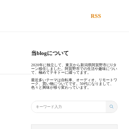
RSS
当blogについて
2020年に独立して、東京から新潟県阿賀野市にUタ
ーン移住しました。阿賀野市での生活や趣味につい
て、極めてテキトーに綴ってます。
最近多いテーマは自転車、オーディオ、リモートワ
ーク、買い物についてです。50代になりまして、
色々と興味が移り変わっています。