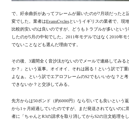
で、紆余曲折があってフレームが届いたのが7月頭だったと
変でした。業者は
EvansCycles
というイギリスの業者で、現
比較的安いのは良いのですが、どうもトラブルが多いという
したのが5月の中旬でした。2011年モデルではなく2010
でないことなども選んだ理由です。
その後、3週間全く音沙汰がないのでメールで連絡してみる
か？」という返事。オイオイ、それは困る！という訳で丁重
よなぁ。という訳でエアロフレームのS2でもいいかな？と考
できないか？と交渉してみる。
先方からは50ポンド（約6000円）なら引いても良いという
から1ヶ月経過していたのですが、まだ発送されてないのに
者に「ちゃんとR3の請求を取り消してからS2の注文処理を