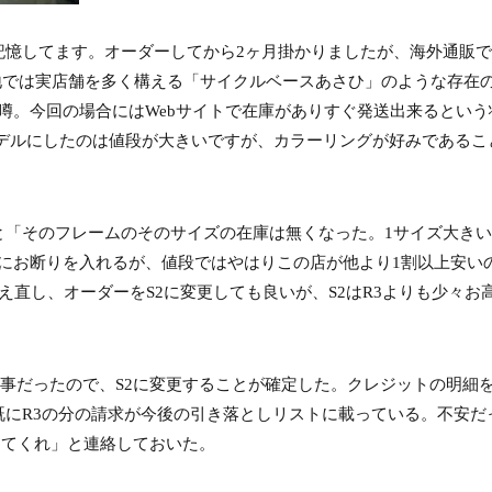
記憶してます。オーダーしてから2ヶ月掛かりましたが、海外通販
地では実店舗を多く構える「サイクルベースあさひ」のような存在
噂。今回の場合にはWebサイトで在庫がありすぐ発送出来るという
年モデルにしたのは値段が大きいですが、カラーリングが好みであること
と「そのフレームのそのサイズの在庫は無くなった。1サイズ大き
にお断りを入れるが、値段ではやはりこの店が他より1割以上安い
え直し、オーダーをS2に変更しても良いが、S2はR3よりも少々お
返事だったので、S2に変更することが確定した。クレジットの明細を
既にR3の分の請求が今後の引き落としリストに載っている。不安だ
してくれ」と連絡しておいた。