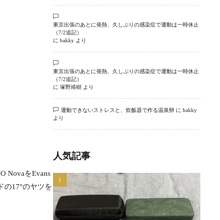
東京出張のあとに発熱、久しぶりの感染症で運動は一時休止
（7/2追記）
に
bakky
より
東京出張のあとに発熱、久しぶりの感染症で運動は一時休止
（7/2追記）
に
塚野靖樹
より
運動できないストレスと、炊飯器で作る温泉卵
に
bakky
より
人気記事
vaをEvans
の17°のヤツを