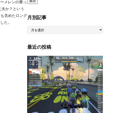
スーメレンの乗っ
丈夫か？という
行も含めたロング
月別記事
ました。
月
別
記
事
最近の投稿