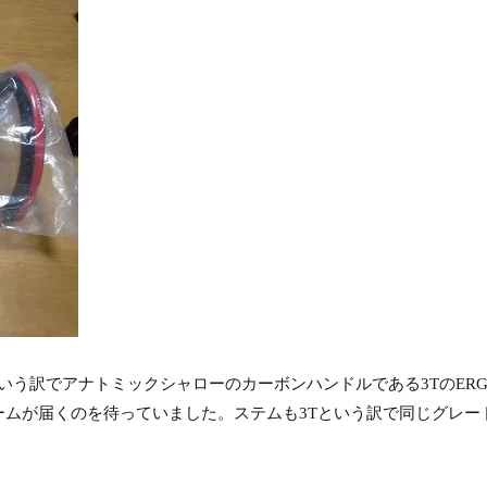
でアナトミックシャローのカーボンハンドルである3TのERGO No
ムが届くのを待っていました。ステムも3Tという訳で同じグレード