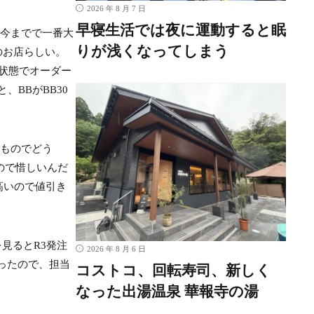
2026 年 8 月 7 日
早寝生活では夜に運動すると眠
で今までで一番大
りが浅くなってしまう
のお店らしい。
状態でオーダー
、BBがBB30
いものでどう
ので惜しいんだ
高いので値引き
見るとR3発注
2026 年 8 月 6 日
ったので、担当
コストコ、回転寿司、新しく
なった出湯温泉 華報寺の湯