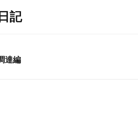
日記
て 調達編