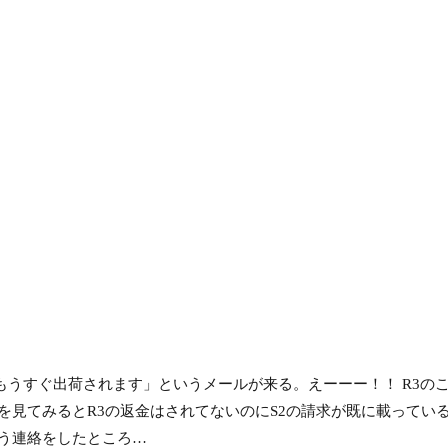
はもうすぐ出荷されます」というメールが来る。えーーー！！ R3の
見てみるとR3の返金はされてないのにS2の請求が既に載っている
う連絡をしたところ…