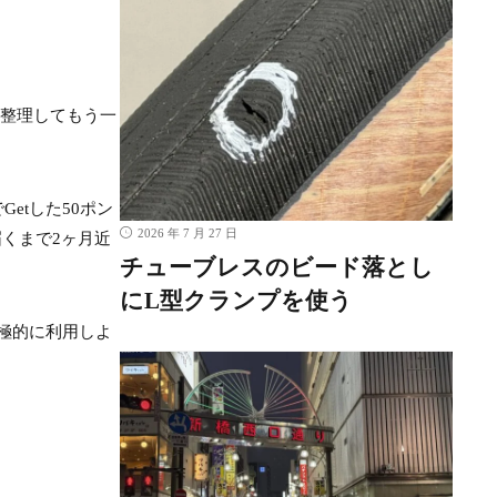
を整理してもう一
etした50ポン
2026 年 7 月 27 日
くまで2ヶ月近
チューブレスのビード落とし
にL型クランプを使う
積極的に利用しよ