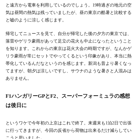
と遠方から電車を利用しているのでしょう。19時過ぎの地元の空
気は昼間の熱気は残っていましたが、昼の東京の酷暑と比較する
と嘘のように涼しく感じます。
帰宅してニュースを見て、自分が帰宅した後の夕方の東京では、
落雷やゲリラ豪雨があって足立の花火も中止になったということ
を知ります。これからの東京は花火大会の時期ですが、なんかゲ
リラ豪雨が常にセットでやってくるという印象があり、本当に熱
帯化しているんだなというのを感じます。新潟も昔より暑くなっ
てますが、朝夕は涼しいですし、サウナのような暑さと人混みは
ありません。
F1ハンガリーGPとF2、スーパーフォーミュラの感想
は後日に
というワケで今年初の上京はこれで終了。来週末も1泊2日で出張
に行ってきますが、今回の反省から荷物は出来るだけ減らしてい
こうと思いました。