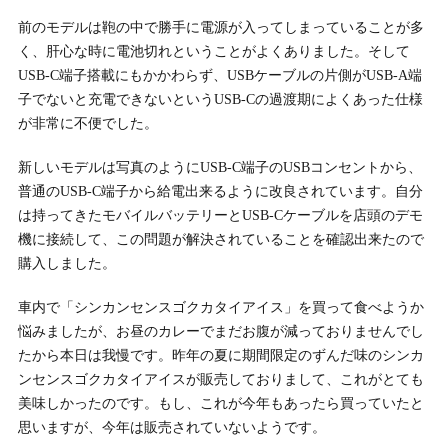
前のモデルは鞄の中で勝手に電源が入ってしまっていることが多
く、肝心な時に電池切れということがよくありました。そして
USB-C端子搭載にもかかわらず、USBケーブルの片側がUSB-A端
子でないと充電できないというUSB-Cの過渡期によくあった仕様
が非常に不便でした。
新しいモデルは写真のようにUSB-C端子のUSBコンセントから、
普通のUSB-C端子から給電出来るように改良されています。自分
は持ってきたモバイルバッテリーとUSB-Cケーブルを店頭のデモ
機に接続して、この問題が解決されていることを確認出来たので
購入しました。
車内で「シンカンセンスゴクカタイアイス」を買って食べようか
悩みましたが、お昼のカレーでまだお腹が減っておりませんでし
たから本日は我慢です。昨年の夏に期間限定のずんだ味のシンカ
ンセンスゴクカタイアイスが販売しておりまして、これがとても
美味しかったのです。もし、これが今年もあったら買っていたと
思いますが、今年は販売されていないようです。