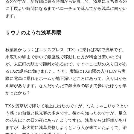
るのですが、新幹線に乗る時間から逆算して、浅草に立ち寄るの
に丁度よい時間になるまでベローチェで涼んでから浅草に向かい
ます。
サウナのような浅草界隈
秋葉原からつくばエクスプレス（TX）に乗れば2駅で浅草です。
末広町の駅まで歩いて銀座線で移動した方が料金は安いのです
が、末広町の駅まで距離があるので、すぐそこに駅の入り口があ
るTXの誘惑に負けました。ただ、実際にTXの駅の入り口から実
際に電車に乗れるホームが地下深いところにあって、入り口から
距離があります。なんだかんだで銀座線の駅まで歩いたほうが早
かったかも？
TXを浅草駅で降りて地上に出たのですが、なんじゃこりゃ？とい
う感じの熱気と観光客の多さです。後から知ったのですが、足立
の花火はこの日の夜にあったようですね。浅草からは距離があり
ますが、花火前に浅草見物しようという人が来ていたようで、浴