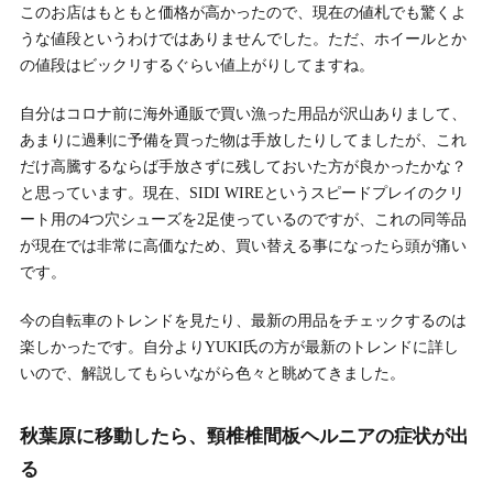
このお店はもともと価格が高かったので、現在の値札でも驚くよ
うな値段というわけではありませんでした。ただ、ホイールとか
の値段はビックリするぐらい値上がりしてますね。
自分はコロナ前に海外通販で買い漁った用品が沢山ありまして、
あまりに過剰に予備を買った物は手放したりしてましたが、これ
だけ高騰するならば手放さずに残しておいた方が良かったかな？
と思っています。現在、SIDI WIREというスピードプレイのクリ
ート用の4つ穴シューズを2足使っているのですが、これの同等品
が現在では非常に高価なため、買い替える事になったら頭が痛い
です。
今の自転車のトレンドを見たり、最新の用品をチェックするのは
楽しかったです。自分よりYUKI氏の方が最新のトレンドに詳し
いので、解説してもらいながら色々と眺めてきました。
秋葉原に移動したら、頸椎椎間板ヘルニアの症状が出
る