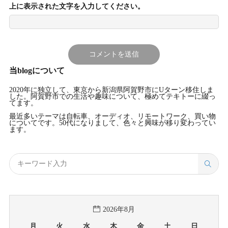
上に表示された文字を入力してください。
当blogについて
2020年に独立して、東京から新潟県阿賀野市にUターン移住しま
した。阿賀野市での生活や趣味について、極めてテキトーに綴っ
てます。
最近多いテーマは自転車、オーディオ、リモートワーク、買い物
についてです。50代になりまして、色々と興味が移り変わってい
ます。
2026年8月
月
火
水
木
金
土
日