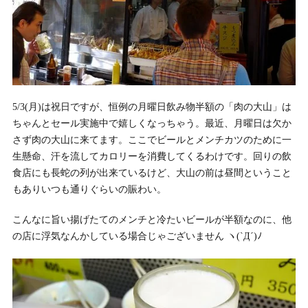
5/3(月)は祝日ですが、恒例の月曜日飲み物半額の「肉の大山」は
ちゃんとセール実施中で嬉しくなっちゃう。最近、月曜日は欠か
さず肉の大山に来てます。ここでビールとメンチカツのために一
生懸命、汗を流してカロリーを消費してくるわけです。回りの飲
食店にも長蛇の列が出来ているけど、大山の前は昼間ということ
もありいつも通りぐらいの賑わい。
こんなに旨い揚げたてのメンチと冷たいビールが半額なのに、他
の店に浮気なんかしている場合じゃございません ヽ(`Д´)ﾉ