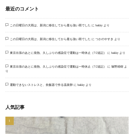
最近のコメント
この日曜日の大雨は、新潟に移住してから最も強い雨でした
に
bakky
より
この日曜日の大雨は、新潟に移住してから最も強い雨でした
に
つかのやすき
より
東京出張のあとに発熱、久しぶりの感染症で運動は一時休止（7/2追記）
に
bakky
より
東京出張のあとに発熱、久しぶりの感染症で運動は一時休止（7/2追記）
に
塚野靖樹
よ
り
運動できないストレスと、炊飯器で作る温泉卵
に
bakky
より
人気記事