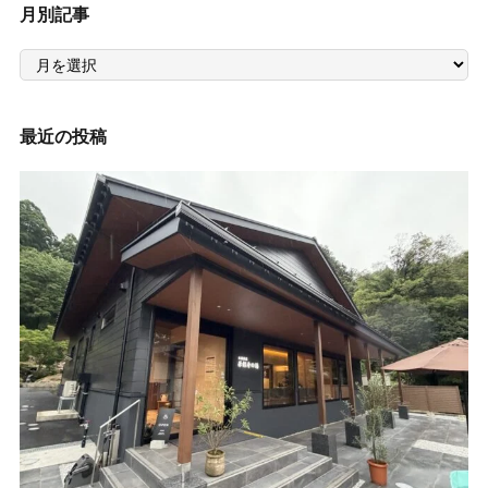
月別記事
月
別
記
事
最近の投稿