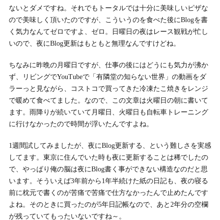
ないとダメですね。それでもトータルでは十分に美味しいピザな
ので美味しく頂いたのですが、こういうのを食べた後にBlogを書
く気力なんてゼロですよ、ゼロ。日曜日の夜はレース観戦が忙し
いので、夜にBlog更新はもともと無理なんですけどね。
ちなみに昨晩の月曜日ですが、仕事の後にはどうにも気力が沸か
ず、リビングでYouTubeで「有隣堂の知らない世界」の動画をダ
ラーっと見ながら、コストコで買ってきた冷凍たこ焼きをレンジ
で暖めて食べてました。なので、この文章は火曜日の朝に書いて
ます。雨降りが続いていて月曜日、火曜日も自転車トレーニング
に行けなかったので時間が浮いたんですよね。
1週間試してみましたが、夜にBlog更新する、という難しさを実感
してます。東京に住んでいた時も夜に更新することは稀でしたの
で、やっぱり俺の脳は夜にBlog書く事ができない構造なのだと思
います。そういえば3年前から1年半続けた紙の日記も、夜の寝る
前に枕元で書くのが苦痛で苦痛で仕方なかったんで止めたんです
よね。そのときに買ったのが5年日記帳なので、あと2年分の空欄
が残っていてもったいないですね～。