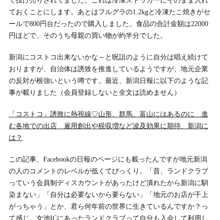
で投げ売りされてました。これは冷凍ストッカーにそのまま入れ
ておくことにします。あとはフルグラの1.2kgと冷凍たこ焼きがセ
ールで800円台だったので購入しました。食品の合計金額は22000
円ほどで、そのうち母親の買い物が約半分でした。
新潟にコストコ出来ないかな～と呪詛のように自分は唱え続けて
おりますが、自治体は誘致を推進しているようですが、地元企業
の反対が根強いという噂です。最近、新潟日報に以下のような記
事が載りました（会員登録しないと全文は読めません）
「コストコ」誘致に熱視線♡山形、群馬、富山にはあるのに…進
む各地での出店 雇用創出や税収増など波及効果に期待、新潟に
は？
この記事、Facebookの日報のページにも載ったんですが地元新潟
の人のコメントのレベルが低くてびっくり。「昔、ランドクラブ
っていう会員制ディスカウントがあったけど潰れたから新潟に馴
染まない」「自分は必要ないから要らない」「地元のお店が干上
がっちゃう」とか、君ら何年前の世界に生きているんですか？っ
て感じ。女池ICにあったランドクラブって自分も入会して利用し