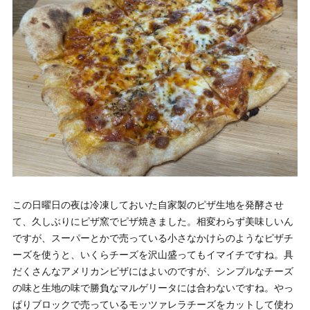
この日曜日の夜は冷凍しておいた自家製のピザ生地を発酵させ
て、久しぶりにピザ窯でピザ焼きました。相変わらず美味しいん
ですが、スーパーとかで売っている小さなかけらのようなピザチ
ーズを使うと、いくらチーズを沢山盛ってもイマイチですね。具
だくさんなアメリカンピザにはよいのですが、シンプルなチーズ
の味と生地の味で勝負なマルゲリータには合わないですね。やっ
ぱりブロックで売っているモッツァレラチーズをカットして使わ