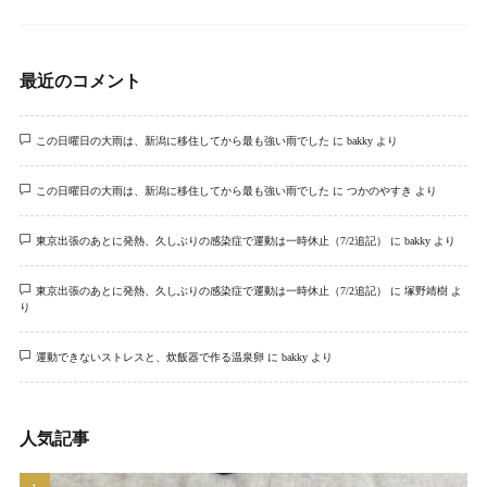
最近のコメント
この日曜日の大雨は、新潟に移住してから最も強い雨でした
に
bakky
より
この日曜日の大雨は、新潟に移住してから最も強い雨でした
に
つかのやすき
より
東京出張のあとに発熱、久しぶりの感染症で運動は一時休止（7/2追記）
に
bakky
より
東京出張のあとに発熱、久しぶりの感染症で運動は一時休止（7/2追記）
に
塚野靖樹
よ
り
運動できないストレスと、炊飯器で作る温泉卵
に
bakky
より
人気記事