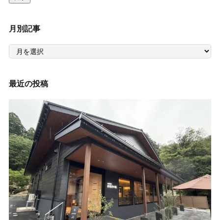
月別記事
月
別
記
事
最近の投稿