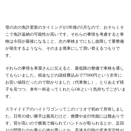
母の次の免許更新のタイミングが2年後の5月なので、おそらくそ
こで免許返納の可能性が高いです。それらの事情を考慮すると車
検は今回が最後になること、次の車検までにもし故障して重整備
が発生するようなら、そのまま廃車にして買い替えるつもりで
す。
それらの事情を車屋さんに伝えると、最低限の整備で車検を通し
てもらいました。税金などの諸経費込みで77000円という非常に
お安い値段だったので助かりました（代車無し）。とりあえず様
子を見つつ、来年一杯走ってくれたらOKという気持ちでございま
す。
スライドドアのハイトワゴンってこのソリオで初めて所有しまし
た。日常の使い勝手は最高だけど、燃費や走行性能には難ありで
す。背が高いので横風で煽られてハンドルが取られるとか、足回
りの問題なのか乗り心地が悪いとか、高速走行時の直進安定性が