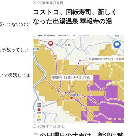
2026 年 8 月 6 日
コストコ、回転寿司、新しく
なった出湯温泉 華報寺の湯
は残ってないので
と事故ってしま
らいで復活してま
2026 年 7 月 29 日
この日曜日の大雨は、新潟に移