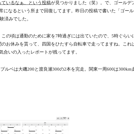
っているなぁ、という投稿
が見つかりました（笑）。で、ゴールデ
常になるという所まで回復してます。昨日の投稿で書いた「ゴール
経験済みでした。
。この頃は通勤のために家を7時過ぎには出ていたので、5時ぐらい
間のお休みを貰って、四国をひたすら自転車で走ってますね。これ
変気合いの入ったレポートが残ってます。
ブルベは大磯200と渡良瀬300の2本を完走。関東一周600は300k