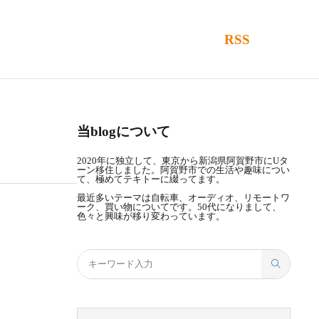
RSS
当blogについて
2020年に独立して、東京から新潟県阿賀野市にUタ
ーン移住しました。阿賀野市での生活や趣味につい
て、極めてテキトーに綴ってます。
最近多いテーマは自転車、オーディオ、リモートワ
ーク、買い物についてです。50代になりまして、
色々と興味が移り変わっています。