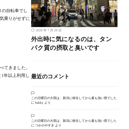
りの自転車でし
気乗りがせずに
2026 年 7 月 26 日
外出時に気になるのは、タン
パク質の摂取と臭いです
べてきました。
と1年以上利用し
最近のコメント
この日曜日の大雨は、新潟に移住してから最も強い雨でした
に
bakky
より
この日曜日の大雨は、新潟に移住してから最も強い雨でした
に
つかのやすき
より