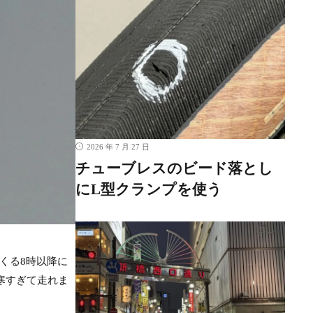
2026 年 7 月 27 日
チューブレスのビード落とし
にL型クランプを使う
くる8時以降に
寒すぎて走れま