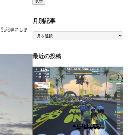
月別記事
（別記事にしま
月
別
記
事
最近の投稿