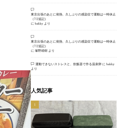
東京出張のあとに発熱、久しぶりの感染症で運動は一時休止
（7/2追記）
に
bakky
より
東京出張のあとに発熱、久しぶりの感染症で運動は一時休止
（7/2追記）
に
塚野靖樹
より
運動できないストレスと、炊飯器で作る温泉卵
に
bakky
より
人気記事