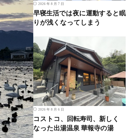
2026 年 8 月 7 日
早寝生活では夜に運動すると眠
りが浅くなってしまう
2026 年 8 月 6 日
コストコ、回転寿司、新しく
なった出湯温泉 華報寺の湯