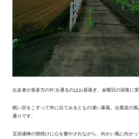
出走者が喜多方のPCを通るのはお昼過ぎ。金曜日の深夜に
眠い目をこすって外に出てみるともの凄い暴風。台風並の風
通りです。
五頭連峰の朝焼けに心を癒やされながら、向かい風に向かっ