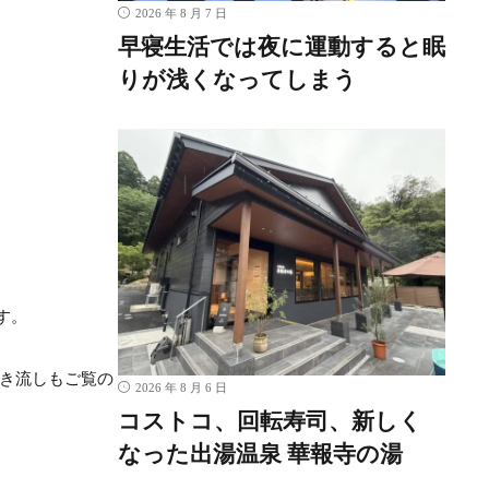
2026 年 8 月 7 日
早寝生活では夜に運動すると眠
りが浅くなってしまう
す。
き流しもご覧の
2026 年 8 月 6 日
コストコ、回転寿司、新しく
なった出湯温泉 華報寺の湯