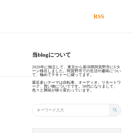
RSS
当blogについて
2020年に独立して、東京から新潟県阿賀野市にUタ
ーン移住しました。阿賀野市での生活や趣味につい
て、極めてテキトーに綴ってます。
最近多いテーマは自転車、オーディオ、リモートワ
ーク、買い物についてです。50代になりまして、
色々と興味が移り変わっています。