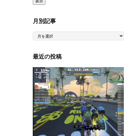
月別記事
月
別
記
事
最近の投稿