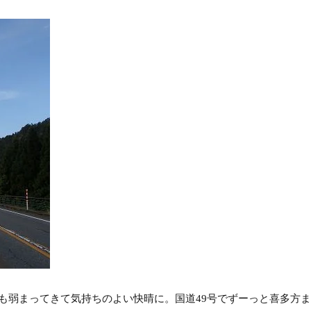
も弱まってきて気持ちのよい快晴に。国道49号でずーっと喜多方