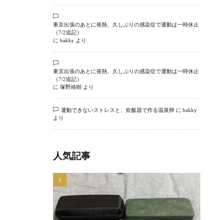
東京出張のあとに発熱、久しぶりの感染症で運動は一時休止
（7/2追記）
に
bakky
より
東京出張のあとに発熱、久しぶりの感染症で運動は一時休止
（7/2追記）
に
塚野靖樹
より
運動できないストレスと、炊飯器で作る温泉卵
に
bakky
より
人気記事