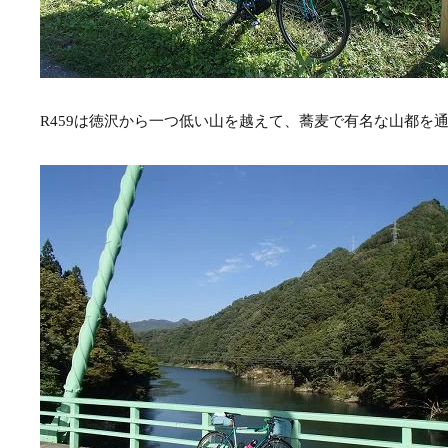
R459は徳沢から一つ低い山を越えて、蕎麦で有名な山都を