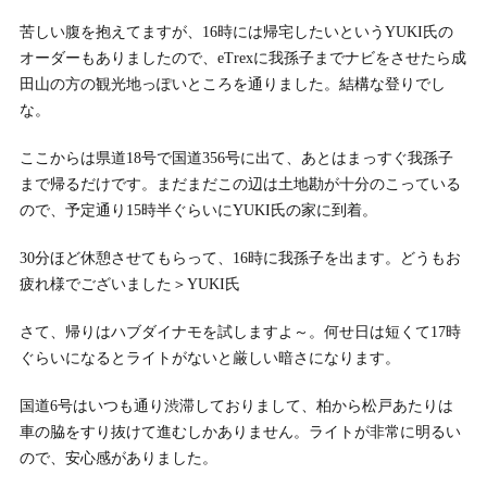
苦しい腹を抱えてますが、16時には帰宅したいというYUKI氏の
オーダーもありましたので、eTrexに我孫子までナビをさせたら成
田山の方の観光地っぽいところを通りました。結構な登りでし
な。
ここからは県道18号で国道356号に出て、あとはまっすぐ我孫子
まで帰るだけです。まだまだこの辺は土地勘が十分のこっている
ので、予定通り15時半ぐらいにYUKI氏の家に到着。
30分ほど休憩させてもらって、16時に我孫子を出ます。どうもお
疲れ様でございました＞YUKI氏
さて、帰りはハブダイナモを試しますよ～。何せ日は短くて17時
ぐらいになるとライトがないと厳しい暗さになります。
国道6号はいつも通り渋滞しておりまして、柏から松戸あたりは
車の脇をすり抜けて進むしかありません。ライトが非常に明るい
ので、安心感がありました。