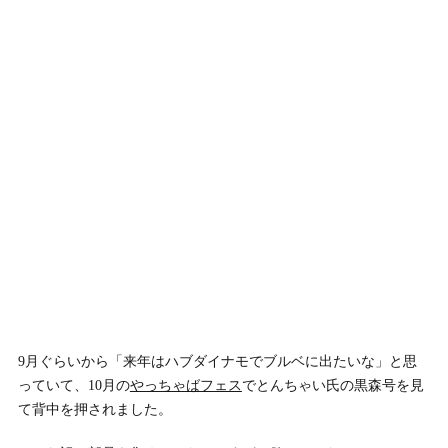
9月ぐらいから「来年はハブダイナモでブルベに出たいな」と思
っていて、10月の
やっちゃばフェス
でとんちゃい氏の黒森号を見
て背中を押されました。