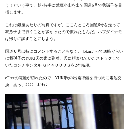
う！という事で、朝7時半に武蔵小山を出て国道6号で我孫子を目
指します。
これは銀座あたりの写真ですが、ここんところ国道6号を走って
我孫子まで行くことが多かったので慣れたもんだ。ハブダイナモ
は帰りに試すことにしよう。
国道６号は特にコメントすることもなく、45km走って10時ぐらい
に我孫子のYUKI氏の家に到着。氏に頼まれていたストックして
いたコンチネンタル ＧＰ４０００Ｓを2本売却。
eTrexの電池が切れたので、YUKI氏の出発準備を待つ間に電池交
換…あっ、ｺﾛｺﾛ…ﾎﾟﾁｬﾝ