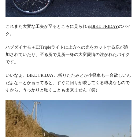
これまた大変な工夫が至るところに見られる
BIKE FRIDAY
のバイ
ク。
ハブダイナモ＋E3Tripleライトに上方への光をカットする庇が追
加されていたり、至る所で見所一杯の大変愛情の注がれたバイク
です。
いいなぁ、BIKE FRIDAY…折りたたみとか小径車も一台欲しいん
だよな～とか言ってると、すぐに回りが唆してくる環境なもので
すから、うっかりと呟くことも出来ません（笑）