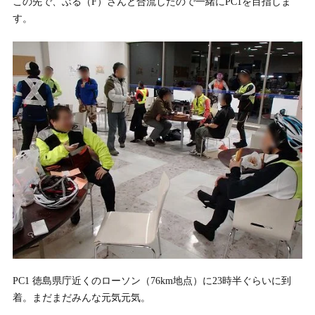
この先で、ぶる（F）さんと合流したので一緒にPC1を目指しま
す。
PC1 徳島県庁近くのローソン（76km地点）に23時半ぐらいに到
着。まだまだみんな元気元気。