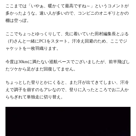
ここまでは「いやぁ、暖かくて最高ですね～」というコメントが
多かったような。速い人が多いので、コンビニのオニギリとかの
棚は空っぽ。
ここでちょっとゆっくりして、先に着いていた田村編集長とぶる
（F)さんと一緒にPC1をスタート。汗冷え回避のため、ここでジ
ャケットを一枚羽織ります。
今度は30kmに満たない巡航ペースでございましたが、前半飛ばし
たツケから足がまだ回復してません。
ちょっとした登りとかにくると、また汗が出てきてしまい、汗冷
えで調子を崩すのもアレなので、登りに入ったところでお二人か
らちぎれて単独走に切り替え。