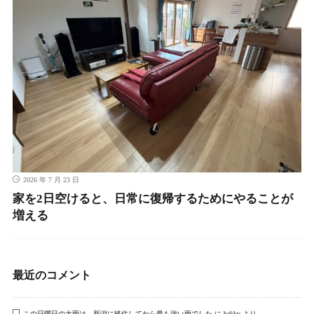
2026 年 7 月 23 日
家を2日空けると、日常に復帰するためにやることが
増える
最近のコメント
この日曜日の大雨は、新潟に移住してから最も強い雨でした
に
bakky
より