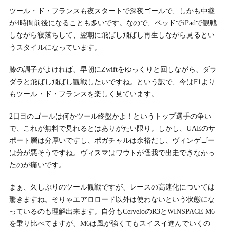
ツール・ド・フランスも夜スタートで深夜ゴールで、しかも中継
が4時間前後になることも多いです。なので、ベッドでiPadで観戦
しながら寝落ちして、翌朝に飛ばし飛ばし再生しながら見るとい
うスタイルになっています。
膝の調子がよければ、早朝にZwiftをゆっくりと回しながら、ダラ
ダラと飛ばし飛ばし観戦したいですね。という訳で、今はF1より
もツール・ド・フランスを楽しく見ています。
2日目のゴールは何かツール終盤かよ！というトップ選手の争い
で、これが無料で見れるとはありがたい限り。しかし、UAEのサ
ポート層は分厚いですし、ポガチャルは余裕だし、ヴィンゲゴー
は分が悪そうですね。ヴィスマはワウトが怪我で出走できなかっ
たのが痛いです。
まぁ、久しぶりのツール観戦ですが、レースの高速化については
驚きますね。そりゃエアロロード以外は使わないという状態にな
っているのも理解出来ます。自分もCerveloのR3とWINSPACE M6
を乗り比べてますが、M6は風が強くてもスイスイ進んでいくの