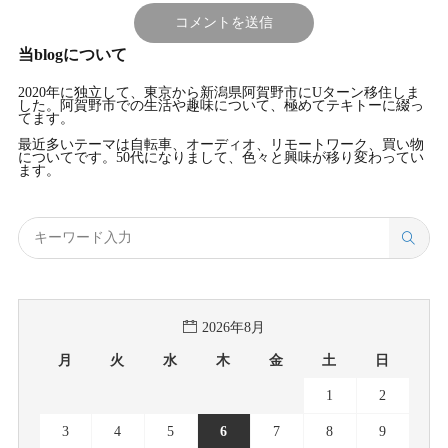
当blogについて
2020年に独立して、東京から新潟県阿賀野市にUターン移住しま
した。阿賀野市での生活や趣味について、極めてテキトーに綴っ
てます。
最近多いテーマは自転車、オーディオ、リモートワーク、買い物
についてです。50代になりまして、色々と興味が移り変わってい
ます。
2026年8月
月
火
水
木
金
土
日
1
2
3
4
5
6
7
8
9