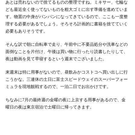
あとは売れないので捨てるものの整理ですね。ミキサー、七輪な
ども最近全く使ってないものを粗大ゴミに出す準備を進めていま
す。物置の中身がパンパンになってきているので、ここも一度整
理する必要があるでしょう。そろそろ計画的に書籍を捨てていく
必要もありそうです。
そんな訳で朝に自転車で走り、午前中に不要品処分や洗車などの
面倒なことを片付け、午後は買い物に行ったり読書したりして、
夜は動画を見て早寝するという週末でございました。
来週末は特に用事がないので、昼飲みかコストコへ買い出しに行
こうかな。三連休の土日に富士スピードウェイのスーパーフォー
ミュラを現地観戦するので、一泊二日でお出かけです。
ちなみに7月の最終週の金曜の夜に上京する用事があるので、金
曜日の夜は東京宿泊で土曜日に帰ってきます。