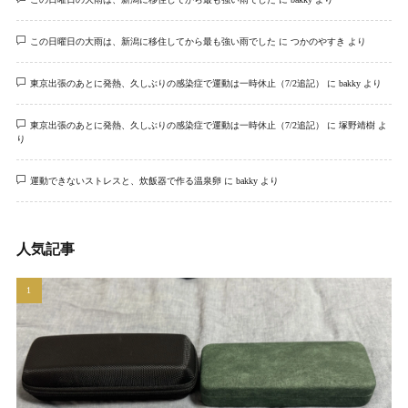
この日曜日の大雨は、新潟に移住してから最も強い雨でした
に
つかのやすき
より
東京出張のあとに発熱、久しぶりの感染症で運動は一時休止（7/2追記）
に
bakky
より
東京出張のあとに発熱、久しぶりの感染症で運動は一時休止（7/2追記）
に
塚野靖樹
よ
り
運動できないストレスと、炊飯器で作る温泉卵
に
bakky
より
人気記事