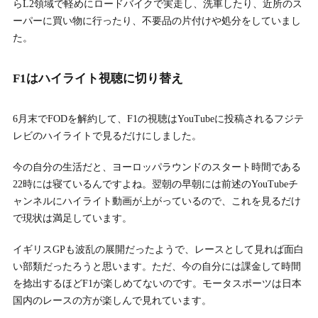
らL2領域で軽めにロードバイクで実走し、洗車したり、近所のス
ーパーに買い物に行ったり、不要品の片付けや処分をしていまし
た。
F1はハイライト視聴に切り替え
6月末でFODを解約して、F1の視聴はYouTubeに投稿されるフジテ
レビのハイライトで見るだけにしました。
今の自分の生活だと、ヨーロッパラウンドのスタート時間である
22時には寝ているんですよね。翌朝の早朝には前述のYouTubeチ
ャンネルにハイライト動画が上がっているので、これを見るだけ
で現状は満足しています。
イギリスGPも波乱の展開だったようで、レースとして見れば面白
い部類だったろうと思います。ただ、今の自分には課金して時間
を捻出するほどF1が楽しめてないのです。モータスポーツは日本
国内のレースの方が楽しんで見れています。