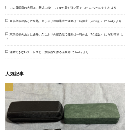
この日曜日の大雨は、新潟に移住してから最も強い雨でした
に
つかのやすき
より
東京出張のあとに発熱、久しぶりの感染症で運動は一時休止（7/2追記）
に
bakky
より
東京出張のあとに発熱、久しぶりの感染症で運動は一時休止（7/2追記）
に
塚野靖樹
よ
り
運動できないストレスと、炊飯器で作る温泉卵
に
bakky
より
人気記事