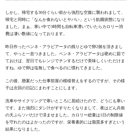
しかし、帰宅する30分ぐらい前から強烈な空腹に襲われまして、
帰宅と同時に「なんか食わないとヤバい」という飢餓状態になり
ました。まぁ、寒い中で3時間も自転車漕いでいたらカロリー消
費は凄い数値になっております。
昨日作ったペンネ・アラビアータの残りとゆで卵2個を頂きまし
て、やっと一息つきました。ペンネ・アラビアータは硬めに茹で
ておけば、翌日でもレンジでチンするだけで美味しくいただけま
すね。ゆで卵は塩無しで食べるのに慣れてきました。
この後、懸案だった仕事部屋の模様替えをするのですが、その様
子は次回の日記にまわすことにします。
洗車やサイクリングで寒いところに居続けたので、どうにも寒い
です。また強烈にダシ汁がすすりたくなりまして、夜はどん兵衛
の天ぷらソバだけで済ませました。カロリー総量は1日の制限値
を守れたのはよかったのですが、栄養素的には脂質多すぎという
結果になりました。