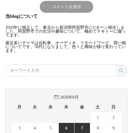
当blogについて
2020年に独立して、東京から新潟県阿賀野市にUターン移住しま
した。阿賀野市での生活や趣味について、極めてテキトーに綴っ
てます。
最近多いテーマは自転車、オーディオ、リモートワーク、買い物
についてです。50代になりまして、色々と興味が移り変わってい
ます。
2026年8月
月
火
水
木
金
土
日
1
2
3
4
5
6
7
8
9