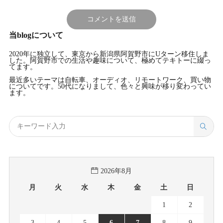
当blogについて
2020年に独立して、東京から新潟県阿賀野市にUターン移住しま
した。阿賀野市での生活や趣味について、極めてテキトーに綴っ
てます。
最近多いテーマは自転車、オーディオ、リモートワーク、買い物
についてです。50代になりまして、色々と興味が移り変わってい
ます。
2026年8月
月
火
水
木
金
土
日
1
2
3
4
5
6
7
8
9