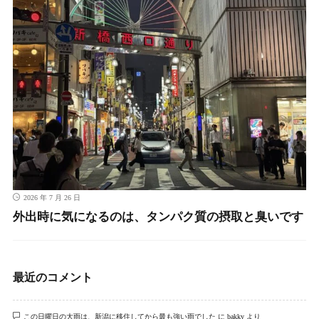
2026 年 7 月 26 日
外出時に気になるのは、タンパク質の摂取と臭いです
最近のコメント
この日曜日の大雨は、新潟に移住してから最も強い雨でした
に
bakky
より