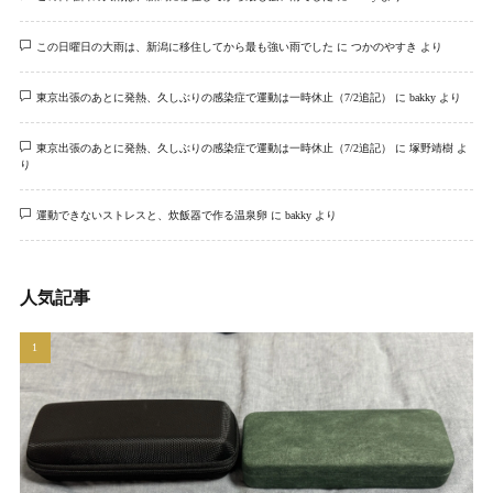
この日曜日の大雨は、新潟に移住してから最も強い雨でした
に
つかのやすき
より
東京出張のあとに発熱、久しぶりの感染症で運動は一時休止（7/2追記）
に
bakky
より
東京出張のあとに発熱、久しぶりの感染症で運動は一時休止（7/2追記）
に
塚野靖樹
よ
り
運動できないストレスと、炊飯器で作る温泉卵
に
bakky
より
人気記事