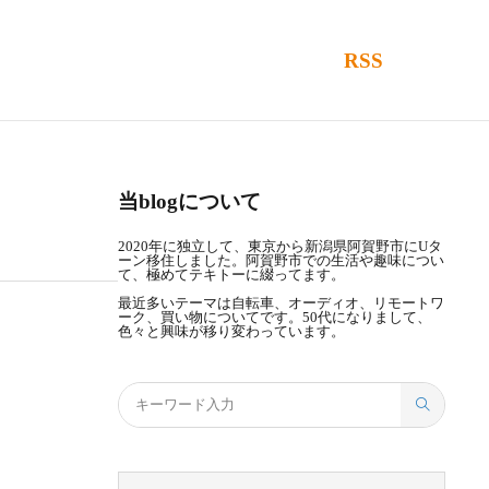
RSS
当blogについて
2020年に独立して、東京から新潟県阿賀野市にUタ
ーン移住しました。阿賀野市での生活や趣味につい
て、極めてテキトーに綴ってます。
最近多いテーマは自転車、オーディオ、リモートワ
ーク、買い物についてです。50代になりまして、
色々と興味が移り変わっています。