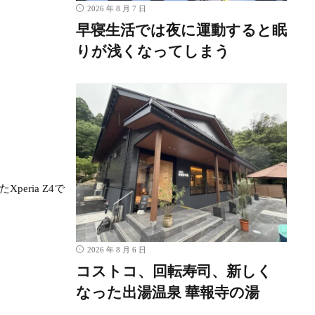
2026 年 8 月 7 日
早寝生活では夜に運動すると眠
りが浅くなってしまう
peria Z4で
2026 年 8 月 6 日
コストコ、回転寿司、新しく
なった出湯温泉 華報寺の湯