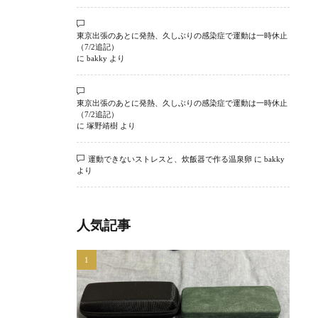
東京出張のあとに発熱、久しぶりの感染症で運動は一時休止
（7/2追記）
に
bakky
より
東京出張のあとに発熱、久しぶりの感染症で運動は一時休止
（7/2追記）
に
塚野靖樹
より
運動できないストレスと、炊飯器で作る温泉卵
に
bakky
より
人気記事