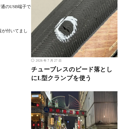
通のUSB端子で
蓋が付いてまし
2026 年 7 月 27 日
チューブレスのビード落とし
にL型クランプを使う