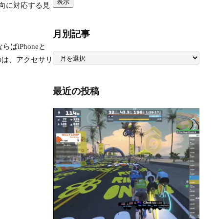
一向に対応する見
月別記事
iPhoneと
月
のは、アクセサリ
別
記
事
最近の投稿