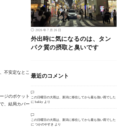
2026 年 7 月 26 日
外出時に気になるのは、タン
パク質の摂取と臭いです
、不安定なとこ
最近のコメント
ージのポケット
この日曜日の大雨は、新潟に移住してから最も強い雨でした
に
bakky
より
で、結局カバー
この日曜日の大雨は、新潟に移住してから最も強い雨でした
に
つかのやすき
より