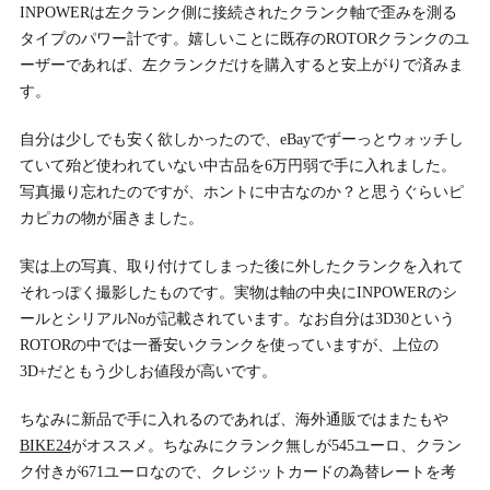
INPOWERは左クランク側に接続されたクランク軸で歪みを測る
タイプのパワー計です。嬉しいことに既存のROTORクランクのユ
ーザーであれば、左クランクだけを購入すると安上がりで済みま
す。
自分は少しでも安く欲しかったので、eBayでずーっとウォッチし
ていて殆ど使われていない中古品を6万円弱で手に入れました。
写真撮り忘れたのですが、ホントに中古なのか？と思うぐらいピ
カピカの物が届きました。
実は上の写真、取り付けてしまった後に外したクランクを入れて
それっぽく撮影したものです。実物は軸の中央にINPOWERのシ
ールとシリアルNoが記載されています。なお自分は3D30という
ROTORの中では一番安いクランクを使っていますが、上位の
3D+だともう少しお値段が高いです。
ちなみに新品で手に入れるのであれば、海外通販ではまたもや
BIKE24
がオススメ。ちなみにクランク無しが545ユーロ、クラン
ク付きが671ユーロなので、クレジットカードの為替レートを考