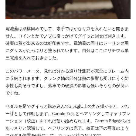
電池蓋は結構固めでして、素手ではかなり力を入れないと開きま
せん。コインとかでノブに引っかけてグイっと回せば開きます。
確実に蓋が出来るのは好印象です。電池蓋の周りはシーリング用
にグリスがたっぷりと塗られています。自分はここにリチウム単
三電池を入れておきました。
このパワーメータ、見れば分かる通り計測部が完全にフレーム内
に収納されまます。クランク軸の部分は熱の影響も受けにくく防
水性も高そうですし、落車での破損の影響も低いそうなのが良い
ですね。
ペダルを足でグイっと踏み込んで2.5kg以上の力が掛かると、パワ
ー計として作動します。Garmin Edgeとペアリングしてキャリブレ
ーション（校正）をすれば使い始められます。Garmin Edgeからは
あっさりと認識して、ペアリングは完了。校正は下の写真のよう
にペダル位置を6時にして、ちょっと待つだけです。