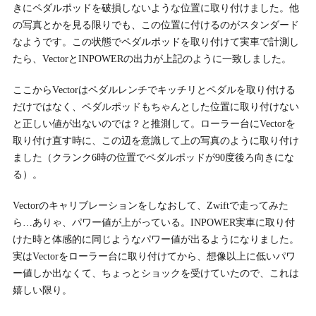
きにペダルポッドを破損しないような位置に取り付けました。他
の写真とかを見る限りでも、この位置に付けるのがスタンダード
なようです。この状態でペダルポッドを取り付けて実車で計測し
たら、VectorとINPOWERの出力が上記のように一致しました。
ここからVectorはペダルレンチでキッチリとペダルを取り付ける
だけではなく、ペダルポッドもちゃんとした位置に取り付けない
と正しい値が出ないのでは？と推測して。ローラー台にVectorを
取り付け直す時に、この辺を意識して上の写真のように取り付け
ました（クランク6時の位置でペダルポッドが90度後ろ向きにな
る）。
Vectorのキャリブレーションをしなおして、Zwiftで走ってみた
ら…ありゃ、パワー値が上がっている。INPOWER実車に取り付
けた時と体感的に同じようなパワー値が出るようになりました。
実はVectorをローラー台に取り付けてから、想像以上に低いパワ
ー値しか出なくて、ちょっとショックを受けていたので、これは
嬉しい限り。