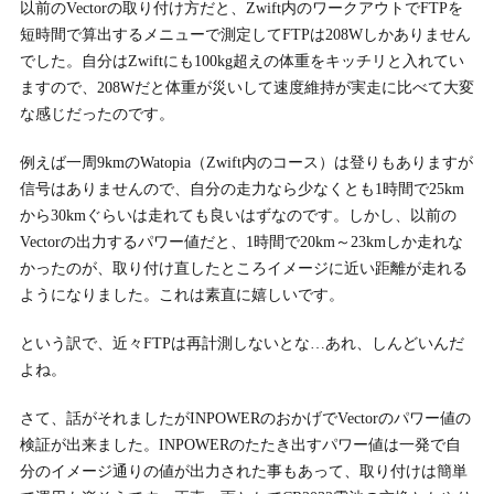
以前のVectorの取り付け方だと、Zwift内のワークアウトでFTPを
短時間で算出するメニューで測定してFTPは208Wしかありません
でした。自分はZwiftにも100kg超えの体重をキッチリと入れてい
ますので、208Wだと体重が災いして速度維持が実走に比べて大変
な感じだったのです。
例えば一周9kmのWatopia（Zwift内のコース）は登りもありますが
信号はありませんので、自分の走力なら少なくとも1時間で25km
から30kmぐらいは走れても良いはずなのです。しかし、以前の
Vectorの出力するパワー値だと、1時間で20km～23kmしか走れな
かったのが、取り付け直したところイメージに近い距離が走れる
ようになりました。これは素直に嬉しいです。
という訳で、近々FTPは再計測しないとな…あれ、しんどいんだ
よね。
さて、話がそれましたがINPOWERのおかげでVectorのパワー値の
検証が出来ました。INPOWERのたたき出すパワー値は一発で自
分のイメージ通りの値が出力された事もあって、取り付けは簡単