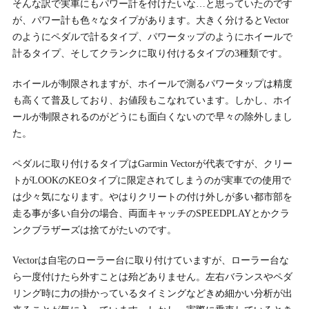
そんな訳で実車にもパワー計を付けたいな…と思っていたのです
が、パワー計も色々なタイプがあります。大きく分けるとVector
のようにペダルで計るタイプ、パワータップのようにホイールで
計るタイプ、そしてクランクに取り付けるタイプの3種類です。
ホイールが制限されますが、ホイールで測るパワータップは精度
も高くて普及しており、お値段もこなれています。しかし、ホイ
ールが制限されるのがどうにも面白くないので早々の除外しまし
た。
ペダルに取り付けるタイプはGarmin Vectorが代表ですが、クリー
トがLOOKのKEOタイプに限定されてしまうのが実車での使用で
は少々気になります。やはりクリートの付け外しが多い都市部を
走る事が多い自分の場合、両面キャッチのSPEEDPLAYとかクラ
ンクブラザーズは捨てがたいのです。
Vectorは自宅のローラー台に取り付けていますが、ローラー台な
ら一度付けたら外すことは殆どありません。左右バランスやペダ
リング時に力の掛かっているタイミングなどきめ細かい分析が出