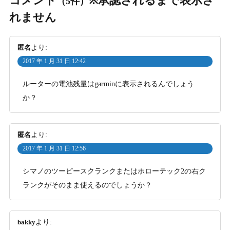
コメント
※承認されるまで表示さ
（5件）
れません
匿名
より:
2017 年 1 月 31 日 12:42
ルーターの電池残量はgarminに表示されるんでしょう
か？
匿名
より:
2017 年 1 月 31 日 12:56
シマノのツーピースクランクまたはホローテック2の右ク
ランクがそのまま使えるのでしょうか？
bakky
より: