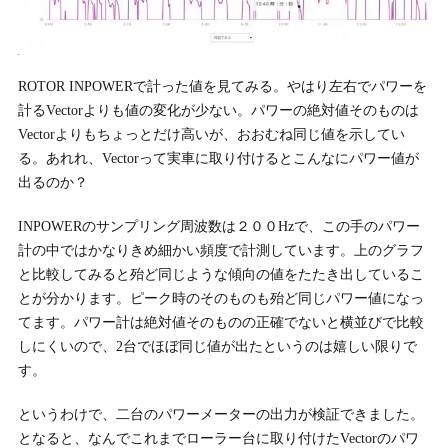
ROTOR INPOWERで計った値を見てみる。やはり左右でパワーを
計るVectorよりも値の変化が少ない。パワーの絶対値そのものは
Vectorよりもちょっとだけ高いが、おおむね同じ値を示してい
る。あれれ、Vectorって実車に取り付けるとこんなにパワー値が
出るのか？
INPOWERのサンプリング周波数は２００Hzで、この手のパワー
計の中ではかなりきめ細かい頻度で計測しています。上のグラフ
と比較してみると殆ど同じような傾向の値をたたき出しているこ
とが分かります。ピーク時のそのものも殆ど同じパワー値になっ
てます。パワー計は絶対値そのものの正確でないと横並びで比較
しにくいので、2台でほぼ同じ値が出たというのは嬉しい限りで
す。
というわけで、二台のパワーメーターの出力が検証できました。
となると、なんでこれまでローラー台に取り付けたVectorのパワ