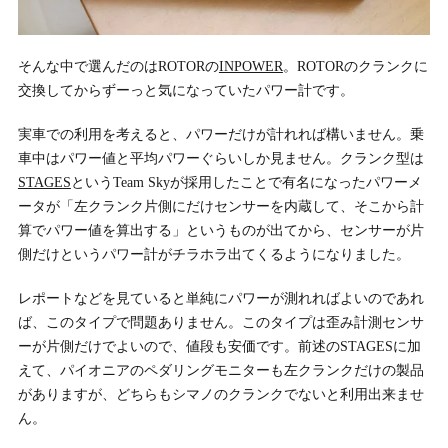
そんな中で選んだのはROTORの
INPOWER
。ROTORのクランクに
交換してからずーっと気になっていたパワー計です。
実車での利用を考えると、パワーだけが計れれば構いません。乗
車中はパワー値と平均パワーぐらいしか見ません。クランク型は
STAGES
というTeam Skyが採用したことで有名になったパワーメ
ータが「左クランク片側にだけセンサーを内蔵して、そこから計
算でパワー値を算出する」というものが出てから、センサーが片
側だけというパワー計がチラホラ出てくるようになりました。
レポートなどを見ていると単純にパワーが測れればよいのであれ
ば、このタイプで問題ありません。このタイプは歪み計測センサ
ーが片側だけでよいので、値段も安価です。前述のSTAGESに加
えて、パイオニアのペダリングモニターも左クランクだけの製品
がありますが、どちらもシマノのクランクでないと利用出来ませ
ん。