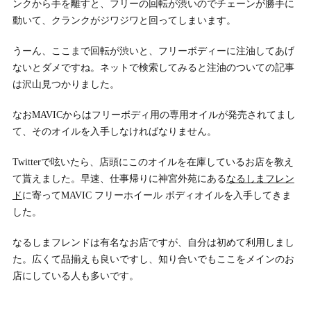
ンクから手を離すと、フリーの回転が渋いのでチェーンが勝手に
動いて、クランクがジワジワと回ってしまいます。
うーん、ここまで回転が渋いと、フリーボディーに注油してあげ
ないとダメですね。ネットで検索してみると注油のついての記事
は沢山見つかりました。
なおMAVICからはフリーボディ用の専用オイルが発売されてまし
て、そのオイルを入手しなければなりません。
Twitterで呟いたら、店頭にこのオイルを在庫しているお店を教え
て貰えました。早速、仕事帰りに神宮外苑にある
なるしまフレン
ド
に寄ってMAVIC フリーホイール ボディオイルを入手してきま
した。
なるしまフレンドは有名なお店ですが、自分は初めて利用しまし
た。広くて品揃えも良いですし、知り合いでもここをメインのお
店にしている人も多いです。