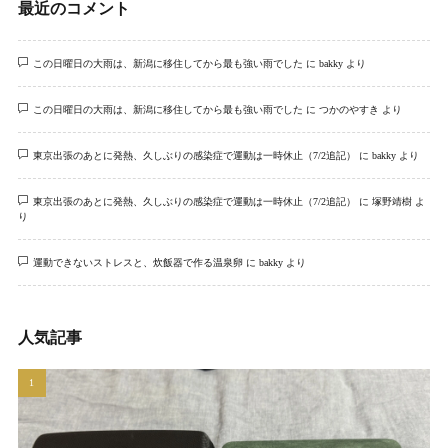
最近のコメント
この日曜日の大雨は、新潟に移住してから最も強い雨でした
に
bakky
より
この日曜日の大雨は、新潟に移住してから最も強い雨でした
に
つかのやすき
より
東京出張のあとに発熱、久しぶりの感染症で運動は一時休止（7/2追記）
に
bakky
より
東京出張のあとに発熱、久しぶりの感染症で運動は一時休止（7/2追記）
に
塚野靖樹
よ
り
運動できないストレスと、炊飯器で作る温泉卵
に
bakky
より
人気記事