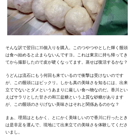
そんな訳で翌日に35個入りを購入。このつやつやとした輝く饅頭
は食べ始めると止まらないんですヨ。これは東京に持ち帰ってき
てから撮影したので皮が硬くなってます。蒸せば復活するかな？
うどんは流石にもう何回も来ているので衝撃は受けないのです
が、この饅頭にはビックリ。しかも真の美味さを知るには、出来
立てでないとダメというあまりに厳しい食べ物なのだ。香川とい
えばサラリとした甘さの和三盆糖という上質な砂糖があります
が、この饅頭のさりげない美味さはそれと関係あるのかな？
まぁ、理屈はともかく、とにかく美味しいので香川に行ったとき
は是非足を運んで、現地にて出来立ての美味さを体験してくださ
いまし。