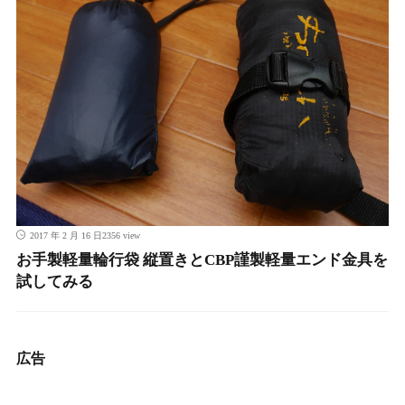
2356 view
2017 年 2 月 16 日
お手製軽量輪行袋 縦置きとCBP謹製軽量エンド金具を
試してみる
広告