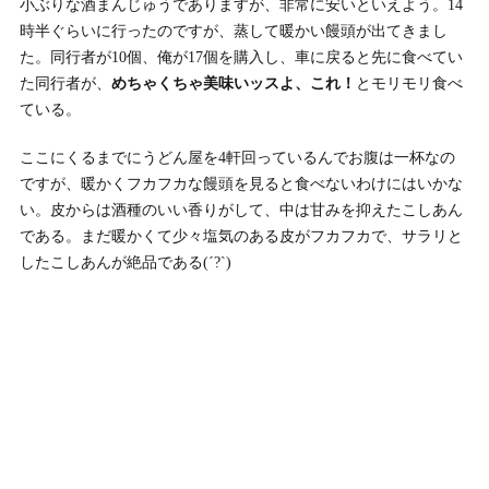
小ぶりな酒まんじゅうでありますが、非常に安いといえよう。14
時半ぐらいに行ったのですが、蒸して暖かい饅頭が出てきまし
た。同行者が10個、俺が17個を購入し、車に戻ると先に食べてい
た同行者が、
めちゃくちゃ美味いッスよ、これ！
とモリモリ食べ
ている。
ここにくるまでにうどん屋を4軒回っているんでお腹は一杯なの
ですが、暖かくフカフカな饅頭を見ると食べないわけにはいかな
い。皮からは酒種のいい香りがして、中は甘みを抑えたこしあん
である。まだ暖かくて少々塩気のある皮がフカフカで、サラリと
したこしあんが絶品である(´?`)