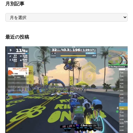
月別記事
月
別
記
事
最近の投稿