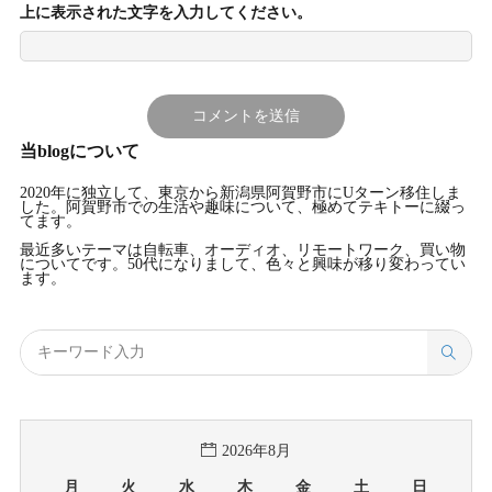
上に表示された文字を入力してください。
当blogについて
2020年に独立して、東京から新潟県阿賀野市にUターン移住しま
した。阿賀野市での生活や趣味について、極めてテキトーに綴っ
てます。
最近多いテーマは自転車、オーディオ、リモートワーク、買い物
についてです。50代になりまして、色々と興味が移り変わってい
ます。
2026年8月
月
火
水
木
金
土
日