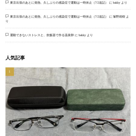
東京出張のあとに発熱、久しぶりの感染症で運動は一時休止（7/2追記）
に
bakky
より
東京出張のあとに発熱、久しぶりの感染症で運動は一時休止（7/2追記）
に
塚野靖樹
よ
り
運動できないストレスと、炊飯器で作る温泉卵
に
bakky
より
人気記事