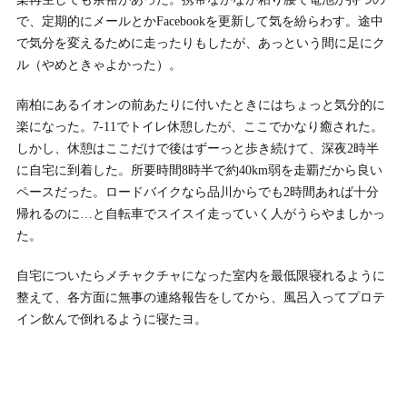
で、定期的にメールとかFacebookを更新して気を紛らわす。途中
で気分を変えるために走ったりもしたが、あっという間に足にク
ル（やめときゃよかった）。
南柏にあるイオンの前あたりに付いたときにはちょっと気分的に
楽になった。7-11でトイレ休憩したが、ここでかなり癒された。
しかし、休憩はここだけで後はずーっと歩き続けて、深夜2時半
に自宅に到着した。所要時間8時半で約40km弱を走覇だから良い
ペースだった。ロードバイクなら品川からでも2時間あれば十分
帰れるのに…と自転車でスイスイ走っていく人がうらやましかっ
た。
自宅についたらメチャクチャになった室内を最低限寝れるように
整えて、各方面に無事の連絡報告をしてから、風呂入ってプロテ
イン飲んで倒れるように寝たヨ。