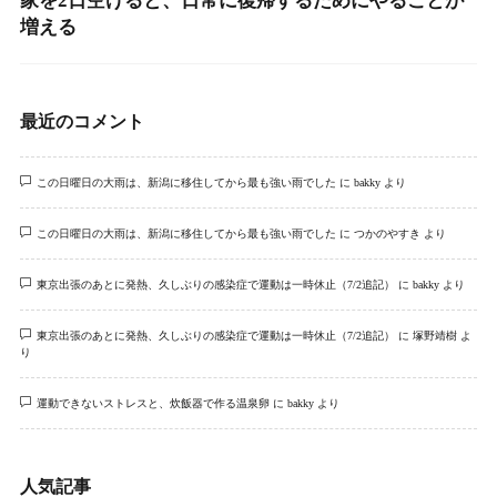
家を2日空けると、日常に復帰するためにやることが
増える
最近のコメント
この日曜日の大雨は、新潟に移住してから最も強い雨でした
に
bakky
より
この日曜日の大雨は、新潟に移住してから最も強い雨でした
に
つかのやすき
より
東京出張のあとに発熱、久しぶりの感染症で運動は一時休止（7/2追記）
に
bakky
より
東京出張のあとに発熱、久しぶりの感染症で運動は一時休止（7/2追記）
に
塚野靖樹
よ
り
運動できないストレスと、炊飯器で作る温泉卵
に
bakky
より
人気記事