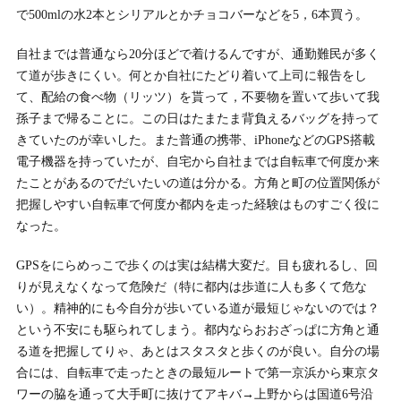
で500mlの水2本とシリアルとかチョコバーなどを5，6本買う。
自社までは普通なら20分ほどで着けるんですが、通勤難民が多く
て道が歩きにくい。何とか自社にたどり着いて上司に報告をし
て、配給の食べ物（リッツ）を貰って，不要物を置いて歩いて我
孫子まで帰ることに。この日はたまたま背負えるバッグを持って
きていたのが幸いした。また普通の携帯、iPhoneなどのGPS搭載
電子機器を持っていたが、自宅から自社までは自転車で何度か来
たことがあるのでだいたいの道は分かる。方角と町の位置関係が
把握しやすい自転車で何度か都内を走った経験はものすごく役に
なった。
GPSをにらめっこで歩くのは実は結構大変だ。目も疲れるし、回
りが見えなくなって危険だ（特に都内は歩道に人も多くて危な
い）。精神的にも今自分が歩いている道が最短じゃないのでは？
という不安にも駆られてしまう。都内ならおおざっぱに方角と通
る道を把握してりゃ、あとはスタスタと歩くのが良い。自分の場
合には、自転車で走ったときの最短ルートで第一京浜から東京タ
ワーの脇を通って大手町に抜けてアキバ→上野からは国道6号沿