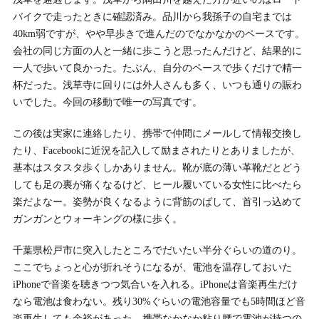
バイクで走ったときに確認済み。品川から我孫子の自宅までは
40km弱ですが、やや早歩きで進んだのでなかなかのペースです。
会社の同じ方面の人と一緒に歩こうと思ったんだけど、結果的に
一人で歩いて良かった。たぶん、自分のペースで歩くだけで精一
杯だった。浅草寺に回りには外人さんも多く、いつも通りの賑わ
いでした。今回の移動で唯一の写真です。
この後は実家に連絡したり、携帯で仲間にメールして情報交換し
たり、Facebookに近況を記入して励まされたりとありましたが、
基本はスタスタ歩くしかありません。靴が底の薄い革靴だとどう
しても足の裏が痛くなるけど、ヒール履いている女性に比べたら
楽だよなー。姿勢が良くなるように背筋のばして、首引っ込めて
ガンガンとウォーキングの様に歩く。
千葉県松戸市に突入したところでだいたい半分ぐらいの道のり。
ここでちょっと心が折れそうになるが、電池を温存しておいた
iPhoneで音楽を聴きつつ気合いを入れる。iPhoneは音楽再生だけ
なら電池は食わない。残り30%ぐらいの電池容量でも5時間ほど音
楽再生しても余裕があった。携帯なかなか粘り腰で電池が持つの