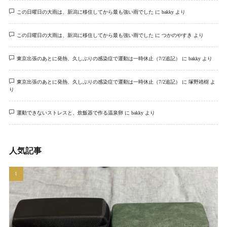
この日曜日の大雨は、新潟に移住してから最も強い雨でした
に
bakky
より
この日曜日の大雨は、新潟に移住してから最も強い雨でした
に
つかのやすき
より
東京出張のあとに発熱、久しぶりの感染症で運動は一時休止（7/2追記）
に
bakky
より
東京出張のあとに発熱、久しぶりの感染症で運動は一時休止（7/2追記）
に
塚野靖樹
よ
り
運動できないストレスと、炊飯器で作る温泉卵
に
bakky
より
人気記事