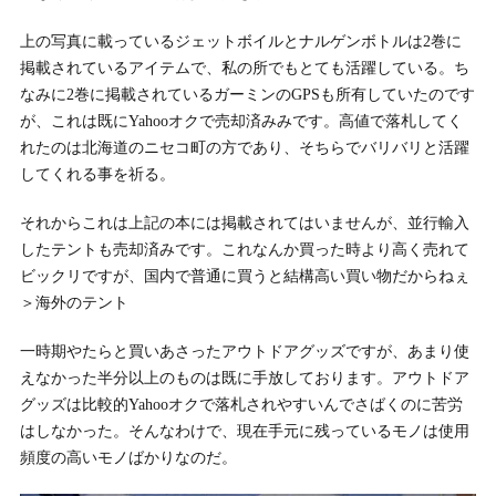
上の写真に載っているジェットボイルとナルゲンボトルは2巻に
掲載されているアイテムで、私の所でもとても活躍している。ち
なみに2巻に掲載されているガーミンのGPSも所有していたのです
が、これは既にYahooオクで売却済みみです。高値で落札してく
れたのは北海道のニセコ町の方であり、そちらでバリバリと活躍
してくれる事を祈る。
それからこれは上記の本には掲載されてはいませんが、並行輸入
したテントも売却済みです。これなんか買った時より高く売れて
ビックリですが、国内で普通に買うと結構高い買い物だからねぇ
＞海外のテント
一時期やたらと買いあさったアウトドアグッズですが、あまり使
えなかった半分以上のものは既に手放しております。アウトドア
グッズは比較的Yahooオクで落札されやすいんでさばくのに苦労
はしなかった。そんなわけで、現在手元に残っているモノは使用
頻度の高いモノばかりなのだ。