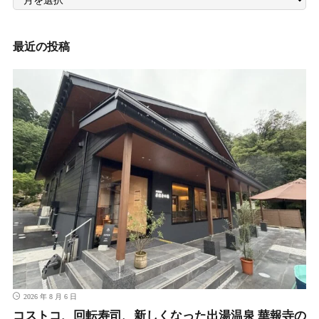
別
記
事
最近の投稿
2026 年 8 月 6 日
コストコ、回転寿司、新しくなった出湯温泉 華報寺の