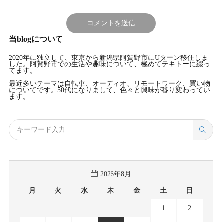
当blogについて
2020年に独立して、東京から新潟県阿賀野市にUターン移住しま
した。阿賀野市での生活や趣味について、極めてテキトーに綴っ
てます。
最近多いテーマは自転車、オーディオ、リモートワーク、買い物
についてです。50代になりまして、色々と興味が移り変わってい
ます。
2026年8月
月
火
水
木
金
土
日
1
2