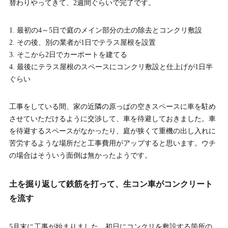
替わりやってきて、2週間ぐらいで完了です。
最初の4～5日で庭のメイン部分の土の除去とコンクリ敷設
その後、別の業者が1日でテラス屋根を設置
そこから2日でカーポートを建てる
最後にテラス屋根のスペースにコンクリ敷設と仕上げが1日半
ぐらい
工事をしている間、家の近隣の原っぱの空きスペースに車を駐め
させていただけるように交渉して、車を待避しておきました。車
を待避するスペースがなかったり、庭が狭くて重機の出し入れに
苦労するような場所だと工事費用がアップすると思います。ウチ
の場合はそういう面倒は無かったようです。
土を掘り返して鉄筋を打って、生コン車がコンクリート
を流す
5月末に工事が始まりました。初日にコンクリを敷設する箇所の