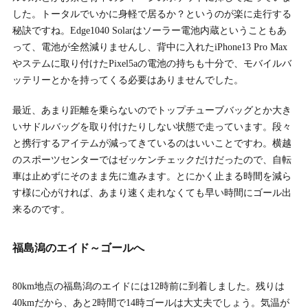
した。トータルでいかに身軽で居るか？というのが楽に走行する
秘訣ですね。Edge1040 Solarはソーラー電池内蔵ということもあ
って、電池が全然減りませんし、背中に入れたiPhone13 Pro Max
やステムに取り付けたPixel5aの電池の持ちも十分で、モバイルバ
ッテリーとかを持ってくる必要はありませんでした。
最近、あまり距離を乗らないのでトップチューブバッグとか大き
いサドルバッグを取り付けたりしない状態で走っています。段々
と携行するアイテムが減ってきているのはいいことですわ。横越
のスポーツセンターではゼッケンチェックだけだったので、自転
車は止めずにそのまま先に進みます。とにかく止まる時間を減ら
す様に心がければ、あまり速く走れなくても早い時間にゴール出
来るのです。
福島潟のエイド～ゴールへ
80km地点の福島潟のエイドには12時前に到着しました。残りは
40kmだから、あと2時間で14時ゴールは大丈夫でしょう。気温が