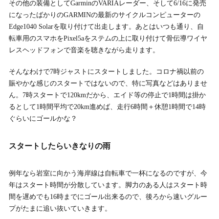
その他の装備としてGarminのVARIAレーダー、そして6/16に発売
になったばかりのGARMINの最新のサイクルコンピューターの
Edge1040 Solarを取り付けて出走します。あとはいつも通り、自
転車用のスマホをPixel5aをステムの上に取り付けて骨伝導ワイヤ
レスヘッドフォンで音楽を聴きながら走ります。
そんなわけで7時ジャストにスタートしました。コロナ禍以前の
賑やかな感じのスタートではないので、特に写真などはありませ
ん。7時スタートで120kmだから、エイド等の停止で1時間は掛か
るとして1時間平均で20km進めば、走行6時間＋休憩1時間で14時
ぐらいにゴールかな？
スタートしたらいきなりの雨
例年なら岩室に向かう海岸線は自転車で一杯になるのですが、今
年はスタート時間が分散しています。脚力のある人はスタート時
間を遅めでも16時までにゴール出来るので、後ろから速いグルー
プがたまに追い抜いていきます。