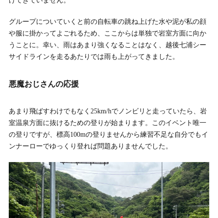
けてきていません。
グループについていくと前の自転車の跳ね上げた水や泥が私の顔
や服に掛かってよごれるため、ここからは単独で岩室方面に向か
うことに。幸い、雨はあまり強くなることはなく、越後七浦シー
サイドラインを走るあたりでは雨も上がってきました。
悪魔おじさんの応援
あまり飛ばすわけでもなく25km/hでノンビリと走っていたら、岩
室温泉方面に抜けるための登りが始まります。このイベント唯一
の登りですが、標高100mの登りませんから練習不足な自分でもイ
ンナーローでゆっくり登れば問題ありませんでした。