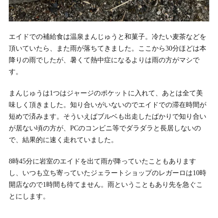
エイドでの補給食は温泉まんじゅうと和菓子。冷たい麦茶などを
頂いていたら、また雨が落ちてきました。ここから30分ほどは本
降りの雨でしたが、暑くて熱中症になるよりは雨の方がマシで
す。
まんじゅうは1つはジャージのポケットに入れて、あとは全て美
味しく頂きました。知り合いがいないのでエイドでの滞在時間が
短めで済みます。そういえばブルベも出走したばかりで知り合い
が居ない頃の方が、PCのコンビニ等でダラダラと長居しないの
で、結果的に速く走れていました。
8時45分に岩室のエイドを出て雨が降っていたこともあります
し、いつも立ち寄っていたジェラートショップのレガーロは10時
開店なので1時間も待てません。雨ということもあり先を急ぐこ
とにします。