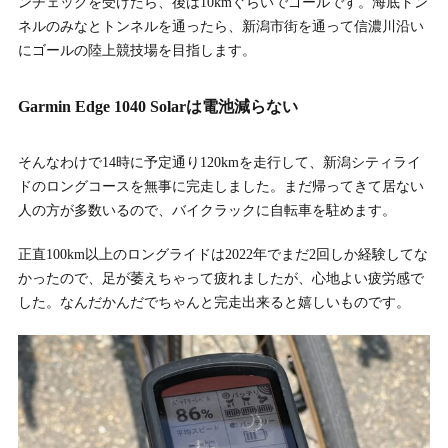
ンチェックを受けたら、後は10kmぐらいでゴールです。海底トン
ネルのみなとトンネルを通ったら、新潟市街を通って信濃川沿い
にゴールの陸上競技場を目指します。
Garmin Edge 1040 Solarは電池減らない
そんなわけで14時に予定通り120kmを走行して、新潟シティライ
ドのロングコースを無事に完走しました。まだ帰ってきて居ない
人の方が多数いるので、バイクラックに自転車を駐めます。
正直100km以上のロングライドは2022年でまだ2回しか経験してな
かったので、足が萎えちゃって疲れましたが、心地よい疲労感で
した。なんだかんだでちゃんと完走出来ると嬉しいものです。