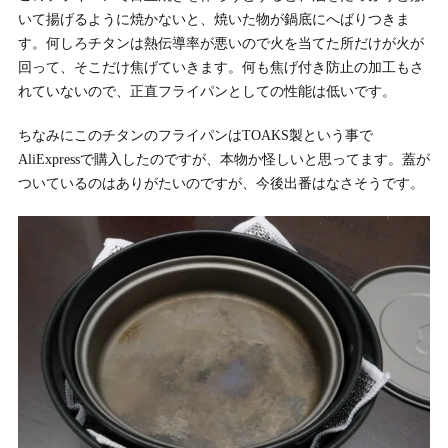
いて揚げるように焼かないと、焼いた物が鍋底にへばりつきま
す。何しろチタンは熱伝導率が悪いので火を当てた所だけが火が
回って、そこだけ焦げていきます。何も焦げ付き防止の加工もさ
れていないので、正直フライパンとしての性能は低いです。
ちなみにこのチタンのフライパンはTOAKS製という事で
AliExpressで購入したのですが、本物か怪しいと思ってます。蓋が
ついているのはありがたいのですが、今後出番はなさそうです。